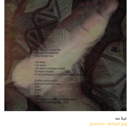
كيتا مه
gitameh- alefba2 jpg