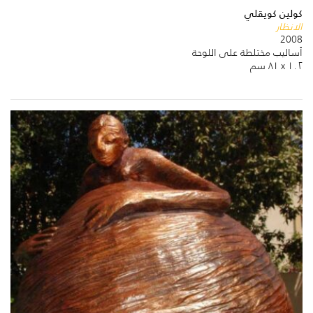
كولين كويقلي
الانظار
2008
أساليب مختلطة على اللوحة
١٠٢ x ٨١ سم