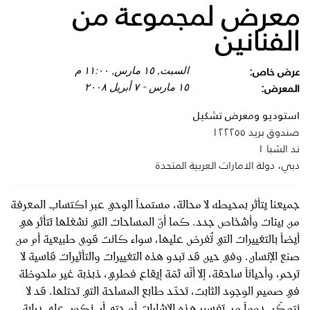
معرض لمجموعة من
الفنانين
عرض خاص:
السبت, ١٥ مارس, ١١:٠٠ م
المعرض:
١٥ مارس - ٧ أبريل ٢٠٠٨
استوديو ومعرض تشكيل
صندوق بريد ١٢٢٢٥٥
ند الشبا ١
دبي، دولة الامارات العربية المتحدة
جميعنا يتأثر بمحيطه لا محالة، مستمداً الوحي عبر اكتساب المعرفة
من بيئات وأشخاص جدد. كما أنّ المساحات التي نشغلها تتأثر هي
أيضاً بالتغييرات التي تُفرض عليها، سواء كانت قوى طبيعية أم من
صنع الإنسان. وفي حين قد تبدو هذه التغييرات والتأثيرات قاسية لا
ترحم، وأحياناً ساحقة، إلا أنّه ثمّة إيقاع فطري، ذبذبة غير ملحوظة
في صميم الوجود الثابت، تحدّد طابع المساحة التي تحتلها. قد لا
نتمكّن دوماً من تفسير هذه الإشارات أو حتى أن نكون على دراية