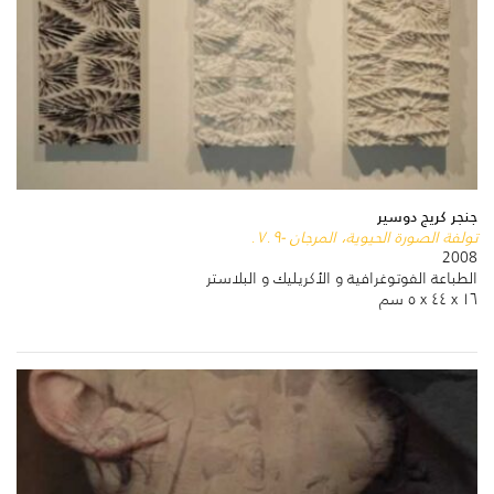
جنجر كريج دوسير
تولفة الصورة الحيوية، المرجان -٠٧٠٩
2008
الطباعة الفوتوغرافية و الأكريليك و البلاستر
١٦ x ٤٤ x ٥ سم