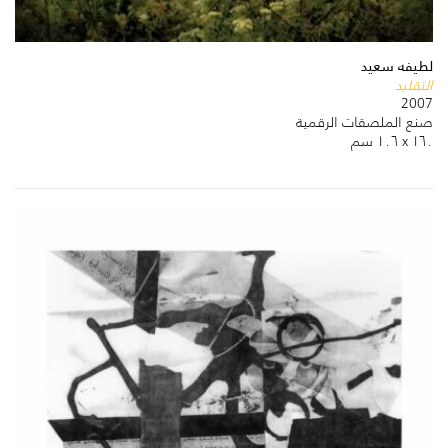
لطيفه سعيد
التقليد
2007
صنع الملصقات الرقمية
١٦٠ x ١٠٦ سم