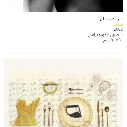
سرتاك تازديلن
شخص
2008
التصوير الفوتوغرافي
٦٠ x ٩٠ سم