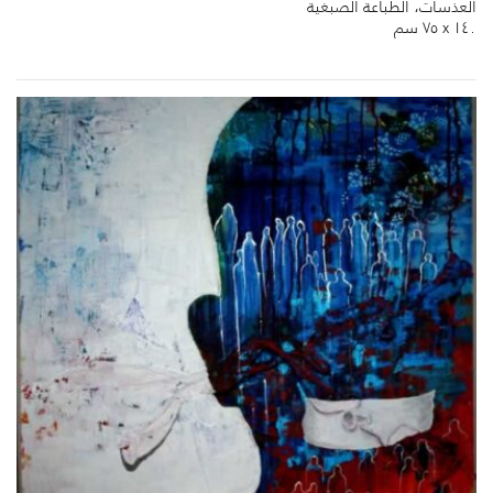
العذسات، الطباعة الصبغية
١٤٠ x ٧٥ سم