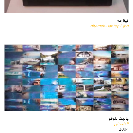
كيتا مه
gitameh- laptop1 jpg
جانيت بلوتو
الطوفان
2004