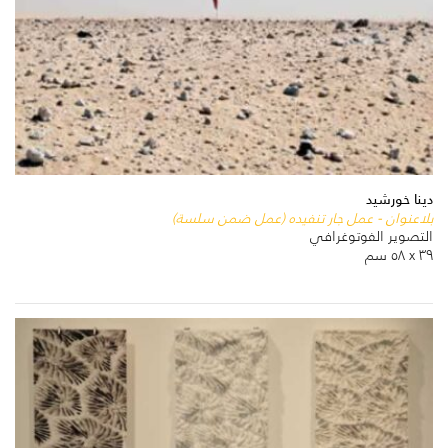
دينا خورشيد
بلاعنوان - عمل جار تنفيده (عمل ضمن سلسة)
التصوير الفوتوغرافي
٣٩ x ٥٨ سم