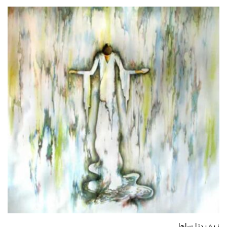
نـيـفـيـدتـا ساها