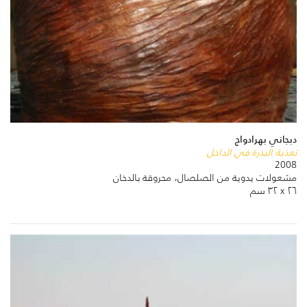
دبجاني بهرادواج
تعذية البذرة في الداخل
2008
مشعولات يدوية من الصلصال، محروقة بالدخان
٢٦ x ٣٢ سم