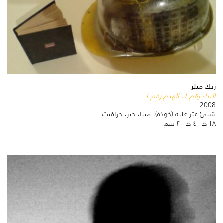
ريك ميلر
البناء رقم ١، الهدم رقم ١
2008
شيئ عثر عليه (خوذة)، مينا، حبر، جرافيت
١٨ ط ٤٠ ط ٣٠ سم