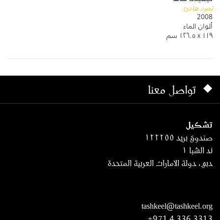
تمرد هادئ
2008
ألوان الماء
١١٩ x ١٢٦.٥ سم
تواصل معنا
تشكيل
صندوق بريد ١٢٢٢٥٥
ند الشبا ١
دبي، دولة الامارات العربية المتحدة
tashkeel@tashkeel.org
+971 4 336 3313