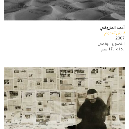
أحمد المزروقي
أذيال النجوم
2007
التصوير الرقمي
١٥٠ x ١٢٠ سم