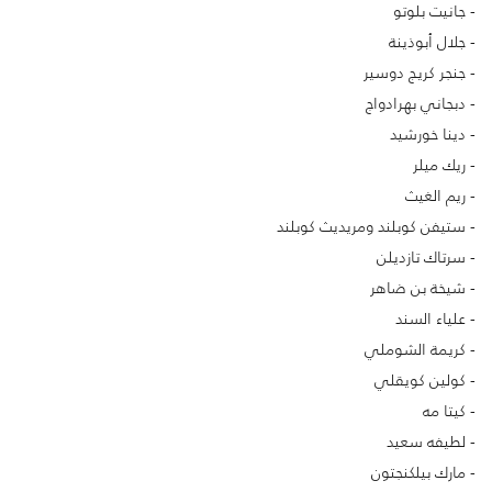
جانيت بلوتو
جلال أبوذينة
جنجر كريج دوسير
دبجاني بهرادواج
دينا خورشيد
ريك ميلر
ريم الغيث
ستيفن كوبلند ومريديث كوبلند
سرتاك تازديلن
شيخة بن ضاهر
علياء السند
كريمة الشوملي
كولين كويقلي
كيتا مه
لطيفه سعيد
مارك بيلكنجتون