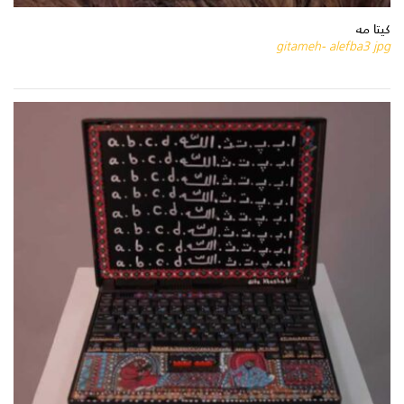
كيتا مه
gitameh- alefba3 jpg