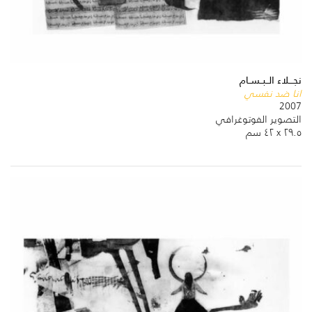
نجـــلاء الــبــســام
انا ضد نفسي
2007
التصوير الفوتوغرافي
٢٩.٥ x ٤٢ سم