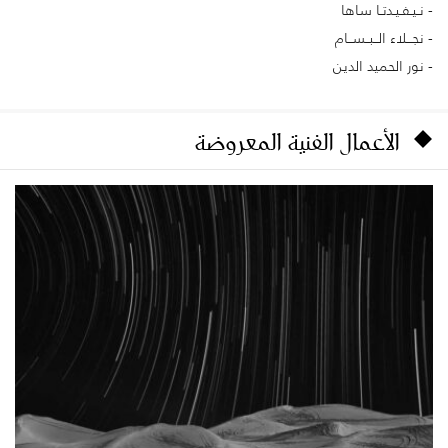
نـيـفـيـدتـا ساها
نجـــلاء الــبــســام
نور الحميد الدين
الأعمال الفنية المعروضة