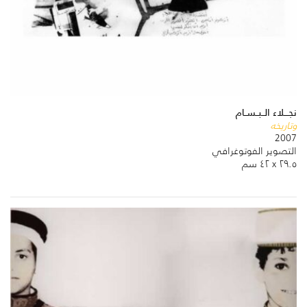
نجـــلاء الــبــســام
وتاريخه
2007
التصوير الفوتوغرافي
٢٩.٥ x ٤٢ سم