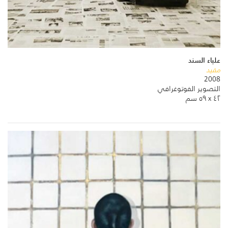
علياء السند
مقيد
2008
التصوير الفوتوغرافي
٤٢ x ٥٩ سم