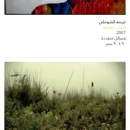
كريمة الشوملي
كلمات صامته
2007
وسائل متعددة
٩٠ x ٩٠ سم