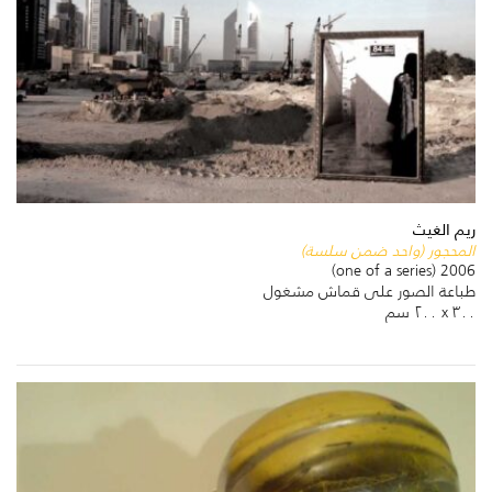
ريم الغيث
المحجور (واحد ضمن سلسة)
2006 (one of a series)
طباعة الصور على قماش مشغول
٣٠٠ x ٢٠٠ سم