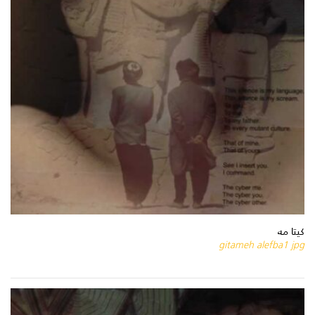
كيتا مه
gitameh alefba1 jpg