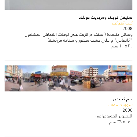
ستيفن كوبلند ومريديث كوبلند
كتب الكوكب
2008
وسائل متعددة (استخدام الزيت على لوحات القماش المشغول
"كانفاس" و على خشب محفور و سنادة مزركشة)
٣٠ x ١٠ سم
تيم كينيدي
سوق مسقف
2006
التصوير الفوتوغرافي
١٥٠ x ٣٨ سم