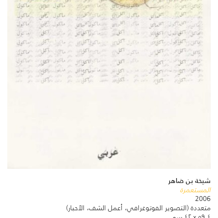
شيخة بن ضاهر
المستعمرة
2006
متعددة (التصوير الفوتوغرافي، أعمل الشف، الأحبار)
٥٩.٤ x ٤٢ سم