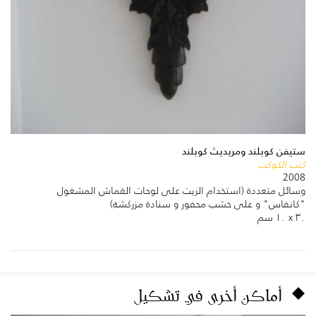
ستيفن كوبلند ومريديث كوبلند
كتب الكوكب
2008
وسائل متعددة (استخدام الزيت على لوحات القماش المشغول
"كانفاس" و على خشب محفور و سنادة مزركشة)
٣٠ x ١٠ سم
أماكن أخرى في تشكيل