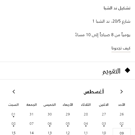
تشكيل ند الشبا
شارع 20/5، ند الشبا 1
يومياً من 8 صباحاً إلى 10 مساءً
كيف تجدونا
التقويم
أغسطس
الأحد
الاثنين
الثلاثاء
الأربعاء
الخميس
الجمعة
السبت
01
31
30
29
28
27
26
08
07
06
05
04
03
02
15
14
13
12
11
10
09