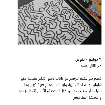
٩ يوليو - تلوين
مع ناتاليا لاسو
تقدّم في حبّك للرسم مع ناتاليا لاسو. تعلّم كيفية مزج
الألوان، وإعداد تركيبة وابتكار أعمالٍ فنية تزيّن بها
منزلك أو معرضك من خلال استخدام الألوان الإكليريكية
وأقمشة الكانفس.