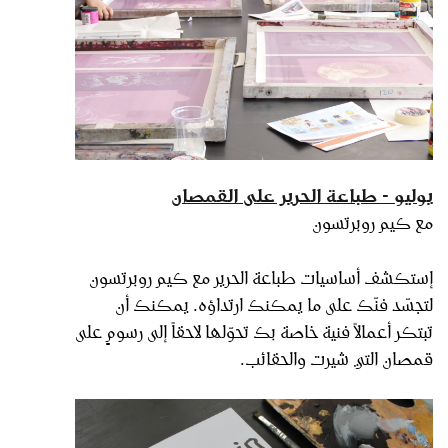
يوليو - طباعة الحرير على القمصان
مع كيم روبرتسون
إستكشف أساسيات طباعة الحرير مع كيم روبرتسون
لتجسّد فنّك على ما يمكنك ارتداؤه. يمكنك أن
تبتكر أعمالاً فنية خاصة بك تحوّلها لاحقاً إلى رسومٍ على
قمصان التي شيرت والحقائب.