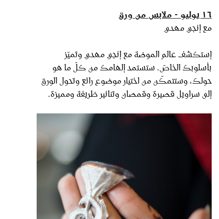
١٦ يوليو - ملابس من ورق
مع إنجي مهدي
إستكشف عالم الموضة مع إنجي مهدي وتميّز
بأسلوبك الخاصّ. ستستمد إلهامك من كلّ ما هو
حولك، وستتمكّن من اختيار موضوع رائع وتحول الورق
إلى سراويل قصيرة وقمصان وتنانير ظريفة ومميزة.