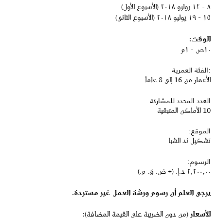
٨ - ١٢ يوليو ٢٠١٨ (الأسبوع الأول)
١٥ - ١٩ يوليو ٢٠١٨ (الأسبوع الثاني)
الوقت:
١٠ص - ١م
:الفئة العمرية
الأعمار من 16 إلى 8 عاماً
العدد المحدد للمشاركة
10 الأماكن المتبقية
الموقع:
تشكيل ند الشبا
الرسوم:
٢٬٢٠٠٫٠٠ د.إ.‏ (+ ض. ق. م.)
يرجى
العلم
أن
رسوم
ورشة
العمل
غير
مستردة
.
الأسعار
(من دون الضريبة على القيمة المضافة)
: