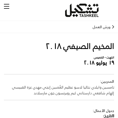
ورش العمل
المخيم الصيفي ٢٠١٨
انتهت - الخميس
١٩ يوليو ٢٠١٨
المدربين:
تامسين وايلدي
نتاليا لاسو
عظيم الغُصين
إنجي مهدي
عزة القبيسي
إلهام شافعي دارستاني
كيم روبرتسون
جون مارسلاند
جدول الأعمال:
التاريخ: