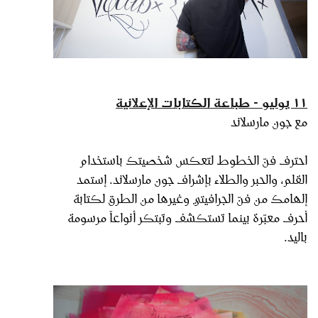
١١ يوليو - طباعة الكتابات الإعلانية
مع جون مارسلاند
احترف فنّ الخطوط لتعكس شخصيتك باستخدام
القلم، والحبر والطلاء بإشراف جون مارسلاند. إستمد
إلهامك من فنّ الجرافيتي وغيرها من الطرق لكتابة
أحرف معبّرة بينما تستكشف وتبتكر أنواعاً مرسومة
باليد.