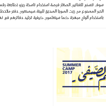
سوف تتسنى للفنانين الصغار فرصة استخدام ناسخة ريزو (طابعة رقم
الحبر المصنوع من زيت الصويا الصديق للبيئة.سيصنعون دفتر ملاحظ
باستخدام ألوانٍ مبهجة كما سيتعلمون كيفية تجليد دفاترهم في نه