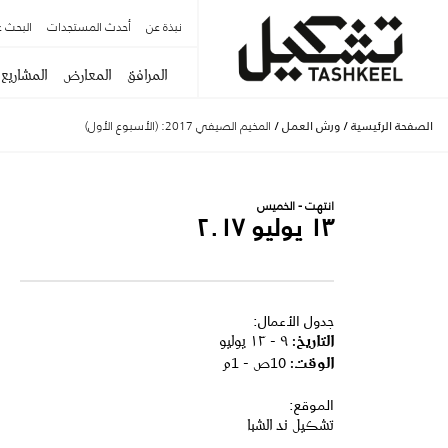
نبذة عن
أحدث المستجدات
البحث ع
المرافق
المعارض
المشاريع
الصفحة الرئيسية
/
ورش العمل
/
المخيم الصيفي 2017: (الأسبوع الأول)
انتهت - الخميس
١٣ يوليو ٢٠١٧
جدول الأعمال:
التاريخ
:
٩ - ١٣ يوليو
الوقت
:
10ص - 1م
الموقع:
تشكيل ند الشبا