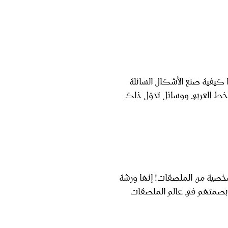
 كيفية صنع الأشكال السائلة
لخط العربي ووسائل تحوّل ذلك
صية من الملصقات! إنها ورشة
رك بصمتهم في عالم الملصقات