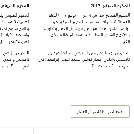
المخيم الصيفي 2017
المخيم الصيفي 2017: الأسبوع الثاني)
المخيم الصيفي يبدأ من ٩ إلى ٢٠ يوليو ٢٠١٧ للفئه
العمرية 8 سنوات وما فوق. المخيم الصيفي هو
العمرية 8 
برنامج سنوي لمدة أسبوعين من ورش العمل وتجارب،
برنامج سنوي لمدة
ولتشجيع الشباب الصغار على استخدام خيالهم في
ولتشجيع الشباب ا
الفن.
الفن. وتحتوي كل 
المدربين:
جيما كور, ربى الاعرجي, سارة الفرحان,
المدربين:
إنجي مه
تامسين وايلدي, هيذر كونير, سليم أحمد, إبراهيم زكي
تامسين وايلدي
انتهت - ٢٠ يوليو ٢٠١٧
انتهت - ٢٠ يوليو ٢٠١٧
استعراض كافة ورش العمل