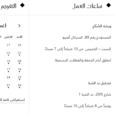
ساعات العمل
التقويم
أغ
ورشة الصُنّاع
الأحد
الاثنين
ال
المستودع رقم 89، السركال أفنيو
27
26
السبت – الخميس من 10 صباحاً إلى 7 مساءً
03
02
(مغلق أيام الجمعة والعطلات الرسمية).
10
09
17
16
24
23
تشكيل ند الشبا
31
30
شارع 20/5، ند الشبا 1
استعراض كافة الف
يومياً من 8 صباحاً إلى 10 مساءً