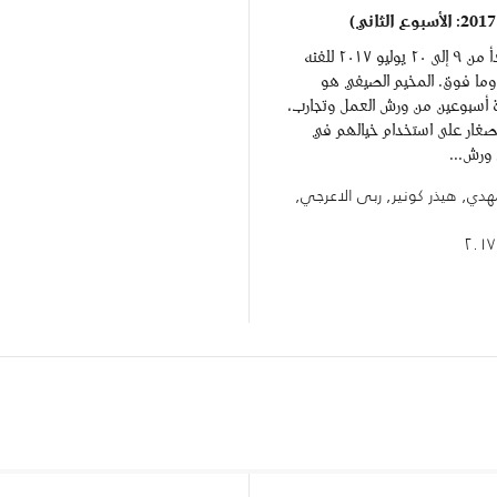
المخيم الصيفي يبدأ من ٩ إلى ٢٠ يوليو ٢٠١٧ للفئه
سنوات وما فوق. المخيم الصيفي هو
 أسبوعين من ورش العمل وتجارب،
لصغار على استخدام خيالهم في
ورش...
دي, هيذر كونير, ربى الاعرجي,