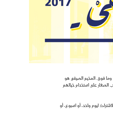
من ٩ إلى ٢٠ يوليو ٢٠١٧ للفئه العمرية 8 سنوات وما فوق. المخيم الصيفي هو
 الصغار على استخدام خيالهم
تراك ليوم واحد، أو اسبوع، أو