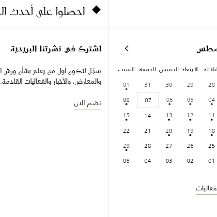
احصلوا على أحدث ا
سطس
اشترك في نشرتنا البريدية
ثلاثاء
الأربعاء
الخميس
الجمعة
السبت
سجّل لتكون أول من يعلم بشأن ورش ا
والمعارض، والأخبار والفعاليات القادمة.
01
31
30
29
28
08
06
05
04
07
نضم الان
15
13
12
11
14
22
21
20
19
18
29
28
27
26
25
05
04
03
02
01
عاليات