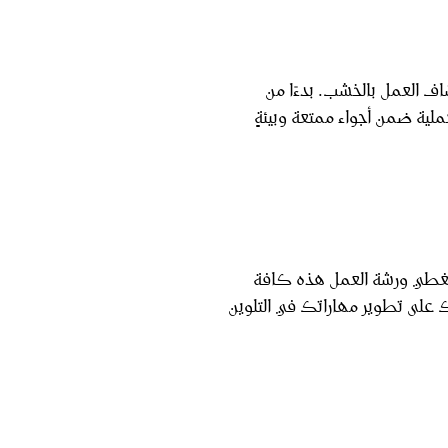
اف العمل بالخشب. بدءًا من
لية ضمن أجواء ممتعة وبيئةٍ