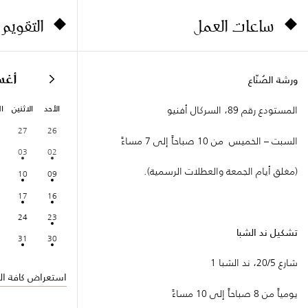
ساعات العمل
التقويم
أغ
ورشة الصُنّاع
الأحد
الاثنين
ال
المستودع رقم 89، السركال أفنيو
27
26
السبت – الخميس من 10 صباحاً إلى 7 مساءً
03
02
(مغلق أيام الجمعة والعطلات الرسمية).
10
09
17
16
24
23
تشكيل ند الشبا
31
30
شارع 20/5، ند الشبا 1
استعراض كافة الف
يومياً من 8 صباحاً إلى 10 مساءً