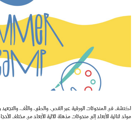
‬مواد‭ ‬ثنائية‭ ‬الأبعاد‭ ‬إلى‭ ‬منحوتات‭ ‬مذهلة‭ ‬ثلاثية‭ ‬الأبعاد‭ ‬من‭ ‬مختلف‭ ‬الأحجام‭ ‬والأشكال‭.‬