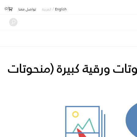
)
0
(
/
English
العربية
تواصل معنا
لصيفي 2016: منحوتات ورقية كبيرة (منحوتات