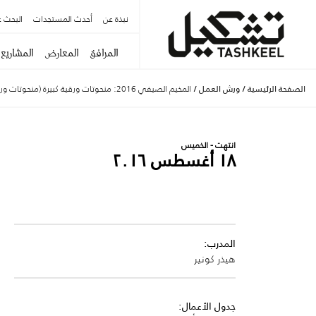
نبذة عن
أحدث المستجدات
البحث ع
المرافق
المعارض
المشاريع
الصفحة الرئيسية
/
ورش العمل
/
المخيم الصيفي 2016: منحوتات ورقية كبيرة (منحوتات ورقية كبيرة)
انتهت - الخميس
١٨ أغسطس ٢٠١٦
المدرب:
هيذر كونير
جدول الأعمال: