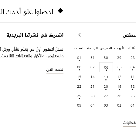
احصلوا على أحدث ا
سطس
اشترك في نشرتنا البريدية
ثلاثاء
الأربعاء
الخميس
الجمعة
السبت
سجّل لتكون أول من يعلم بشأن ورش ا
والمعارض، والأخبار والفعاليات القادمة.
01
31
30
29
28
08
07
05
04
06
نضم الان
15
14
12
11
13
22
21
20
19
18
29
28
27
26
25
05
04
03
02
01
عاليات