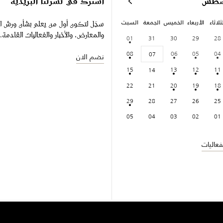
سطس
اشترك في نشرتنا البريدية
ثلاثاء
الأربعاء
الخميس
الجمعة
السبت
سجّل لتكون أول من يعلم بشأن ورش ا
والمعارض، والأخبار والفعاليات القادمة.
01
31
30
29
28
08
06
05
04
07
نضم الان
15
13
12
11
14
22
21
20
19
18
29
28
27
26
25
05
04
03
02
01
عاليات