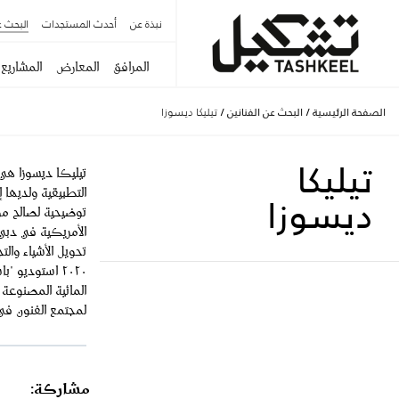
نبذة عن
أحدث المستجدات
البحث ع
المرافق
المعارض
المشاريع
الصفحة الرئيسية
/
البحث عن الفنانين
/
تيليكا ديسوزا
تيليكا
تيليكا ديسوزا ه
التطبيقية ولديها 
ديسوزا
توضيحية لصالح مؤ
الأمريكية في دبي
تحويل الأشياء وال
٢٠٢٠ استوديو 
المائية المصنوعة ي
لمجتمع الفنون في
مشاركة: