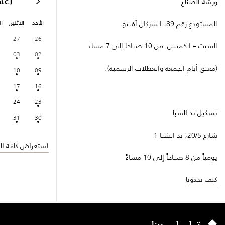
أغ
ورشة الصُنّاع
الأحد
الاثنين
ال
المستودع رقم 89، السركال أفنيو
27
26
السبت – الخميس من 10 صباحاً إلى 7 مساءً
03
02
(مغلق أيام الجمعة والعطلات الرسمية).
10
09
17
16
24
23
تشكيل ند الشبا
31
30
شارع 20/5، ند الشبا 1
استعراض كافة الف
يومياً من 8 صباحاً إلى 10 مساءً
كيف تجدونا