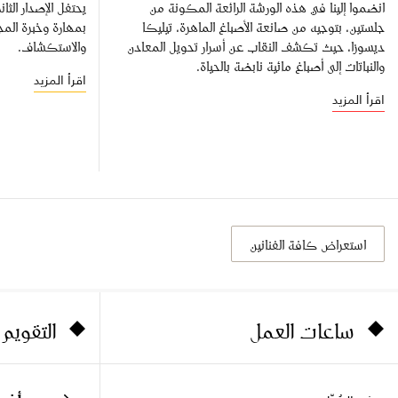
انضموا إلينا في هذه الورشة الرائعة المكونة من
يحتفل الإصدار ال
جلستين، بتوجيه من صانعة الأصباغ الماهرة، تيليكا
بمهارة وخبرة المجت
ديسوزا، حيث تكشف النقاب عن أسرار تحويل المعادن
والاستكشاف.
والنباتات إلى أصباغ مائية نابضة بالحياة.
اقرأ المزيد
اقرأ المزيد
استعراض كافة الفنانين
ساعات العمل
التقويم