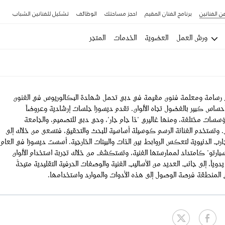
ن الفنانين
برنامج الفنان المقيم
احجز مساحتك
الوظائف
تشكيل للفنانين الشباب
ورش العمل
العضوية
الخدمات
المتجر
ي رسامة ومعلمة فنون مقيمة في دبي تحمل شهادة البكالوريوس في الفنون
إحساس كبير بالفضول تجاه الألوان. تقدم ديسوزا جلسات إرشادية وعروضاً
سسات مختلفة، ومنها غاليري "ذا جام جار"، وحي دبي للتصميم، والجامعة
. وتستخدم الفنانة الرسم كوسيلة أساسية للبحث والتحقيق، فتسعى من خلاله إلى
تجارب الدنيوية لتعكس الروابط بين الذات والبيئات الخارجية. أسست ديسوزا في العام
"باسبارتو" كامتداد لممارستها الفنية، وتستكشف من خلاله تجربة استخدام الألوان
دوياً، إلى جانب العديد من الأساليب الفنية والوصفات الحرفية التقليدية متيحةً
 المنطقة فرصة الوصول إلى هذه الأدوات والموارد واستخدامها.