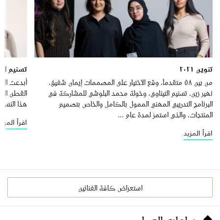
تنوين ٢٠٢١
تسنيم ال
من بين ٥٨ متقدماً، وقع الاختيار على المصممات إيمان شفيق،
نهير زين، تسنيم التيناوي، وخولة محمد البلوشي للمشاركة في
البرنامج التدريبي المهني الممول بالكامل والخاص بتصميم
‬هذا‭ ‬النسيج‭ ‬من‭ ‬البراعم‭ ‬القطنية‭ ‬التي‭ ‬تنمو‭ ‬على‭ ‬شجيرات...
المنتجات، والذي استمرّ لمدة عام ...
اقرأ المزيد
اقرأ المزيد
استعراض كافة الفنانين