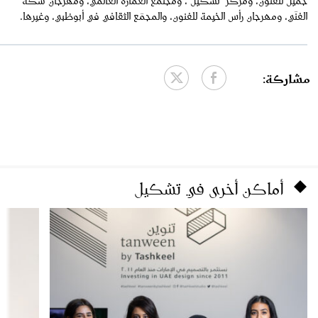
‬الفنّي،‭ ‬ومهرجان‭ ‬رأس‭ ‬الخيمة‭ ‬للفنون،‭ ‬والمجمّع‭ ‬الثقافي‭ ‬في‭ ‬أبوظبي،‭ ‬وغيرها‭.‬
مشاركة:
أماكن أخرى في تشكيل