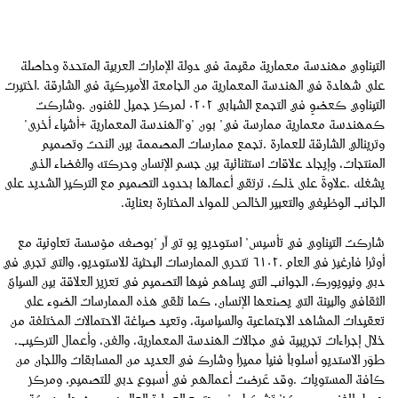
‬كمهندسة‭ ‬معمارية‭ ‬ممارسة‭ ‬في‭ "‬بون‭" ‬و‭"‬الهندسة‭ ‬المعمارية‭+ ‬أشياء‭ ‬أخرى‭"
‬الجانب‭ ‬الوظيفي‭ ‬والتعبير‭ ‬الخالص‭ ‬للمواد‭ ‬المختارة‭ ‬بعناية‭.‬
‬خلال‭ ‬إجراءات‭ ‬تجريبية‭ ‬في‭ ‬مجالات‭ ‬الهندسة‭ ‬المعمارية،‭ ‬والفن،‭ ‬وأعمال‭ ‬التركيب‭.