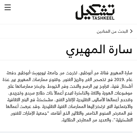
البحث عن الفنانين
سارة المهيري
‬موضوعات‭ ‬الهوية‭ ‬واللغة‭ ‬والذاكرة‭ ‬لتبدع‭ ‬أعمالاً‭ ‬ذات‭ ‬طابع‭ ‬سردي‭ ‬وتجريدي‭.
‬التشكيلية”،‭ ‬والعديد‭ ‬من‭ ‬المعارض‭ ‬الطلابية‭.‬