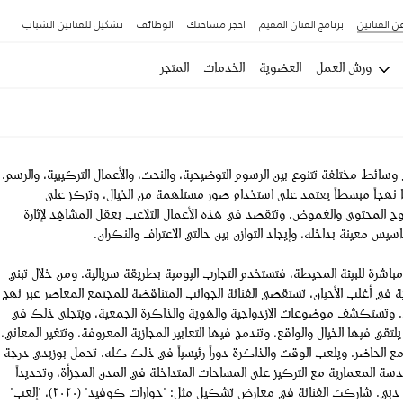
ن الفنانين
برنامج الفنان المقيم
احجز مساحتك
الوظائف
تشكيل للفنانين الشباب
ورش العمل
العضوية
الخدمات
المتجر
ئط مختلفة تتنوع بين الرسوم التوضيحية، والنحت، والأعمال التركيبية، والرسم.
ا نهجاً مبسطاً يعتمد على استخدام صور مستلهمة من الخيال، وتركز على
وح المحتوى والغموض. وتتقصد في هذه الأعمال التلاعب بعقل المشاهِد لإثارة
اسيس معينة بداخله، وإيجاد التوازن بين حالتي الاعتراف والنكران.
اشرة للبيئة المحيطة، فتستخدم التجارب اليومية بطريقة سريالية. ومن خلال تبني
 في أغلب الأحيان، تستقصي الفنانة الجوانب المتناقضة للمجتمع المعاصر عبر نهج
 وتستكشف موضوعات الازدواجية والهوية والذاكرة الجمعية، ويتجلى ذلك في
يلتقي فيها الخيال والواقع، وتندمج فيها التعابير المجازية المعروفة، وتتغير المعاني،
ع الحاضر. ويلعب الوقت والذاكرة دوراً رئيسياً في ذلك كله. تحمل بوزيدي درجة
دسة المعمارية مع التركيز على المساحات المتداخلة في المدن المجزأة، وتحديداً
حيّ "السطوة" في دبي. شاركت الفنانة في معارض تشكيل مثل: "حوارات كوفيد" (٢٠٢٠)، "إلعب"