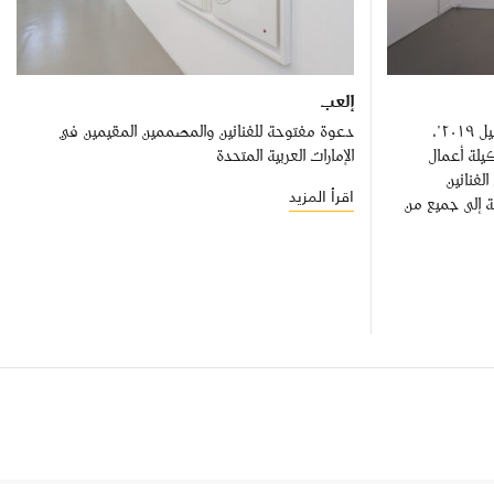
إلعب
يفخر "تشكيل” بتقديم "صُنع في تشكيل ٢٠١٩"،
دعوة مفتوحة للفنانين والمصممين المقيمين في
يلة أعمال
الإمارات العربية المتحدة
لفنانين
اقرأ المزيد
فة إلى جميع من