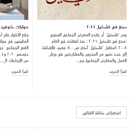
صنع في تشكيل ٢٠٢١
حوارات كوفيد
يسر "تشكيل" أن يقدم المعرض الجماعي السنوي
"صنع في تشكيل ٢٠٢١". منذ افتتاحه في العام
المقيمين في دولة
٢٠٠٨، استقبل "تشكيل" أكثر من ٥٠٠ عضو، بالإضافة
إلى عدد كبير من المدربين والمشاركين في ورش
العمل والمعارض الجماعية وم...
من الإبداعات ال...
اقرأ المزيد
اقرأ المزيد
استعراض كافة الفنانين