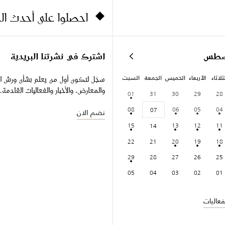
احصلوا على أحدث ا
سطس
اشترك في نشرتنا البريدية
ثلاثاء
الأربعاء
الخميس
الجمعة
السبت
سجّل لتكون أول من يعلم بشأن ورش ا
والمعارض، والأخبار والفعاليات القادمة.
01
31
30
29
28
08
06
05
04
07
نضم الان
15
13
12
11
14
22
21
20
19
18
29
28
27
26
25
05
04
03
02
01
عاليات