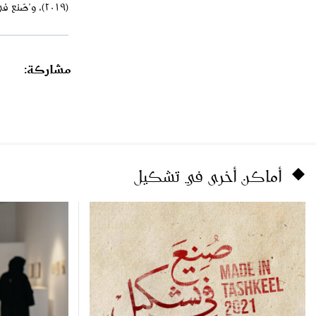
(٢٠١٩)، و"صُنع في تشكيل" (٢٠١٩).
مشاركة:
أماكن أخرى في تشكيل