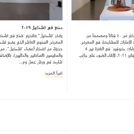
صنع في تشكيل ٢٠١٩
وقع الاختيار على أكثر من ٤٠ فناناً ومصمماً من
 الإمارات للمشاركة في المعرض
المعرض السنوي العاشر الذي يضمّ تشك
الفني الجماعي "حوارات كوفيد" في الفترة بين ٨
حديثة من ابتكار أعضاء "تشكيل”، من ا
ديسمبر ٢٠٢٠ و٤ يناير ٢٠٢١، لإلقاء الضوء على جانب
والمقيمين (السابقين والحاليين)، بالإضا
شارك في ورش عمل وم...
اقرأ المزيد