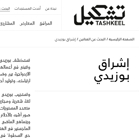
نبذة عن
أحدث المستجدات
البحث ع
المرافق
المعارض
المشاريع
الصفحة الرئيسية
/
البحث عن الفنانين
/
إشراق بوزيدي
إشراق
تستكشف بوزيدي وسا
وتتبنى في أعماله
بوزيدي
الازدواجية بين وض
ارتباكه، وتوليد أح
وتستجيب بوزيدي مب
لغة شعرية ومجازية
متعدد المستويات.
صور أشبه بالأحلام 
ويتماهى الماضي م
الماجستير في الهن