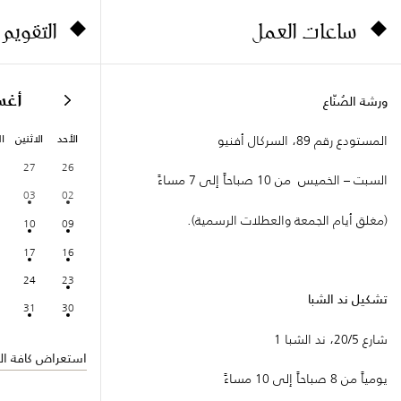
ساعات العمل
التقويم
أغ
ورشة الصُنّاع
الأحد
الاثنين
ال
المستودع رقم 89، السركال أفنيو
27
26
السبت – الخميس من 10 صباحاً إلى 7 مساءً
03
02
(مغلق أيام الجمعة والعطلات الرسمية).
10
09
17
16
24
23
تشكيل ند الشبا
31
30
شارع 20/5، ند الشبا 1
استعراض كافة الف
يومياً من 8 صباحاً إلى 10 مساءً