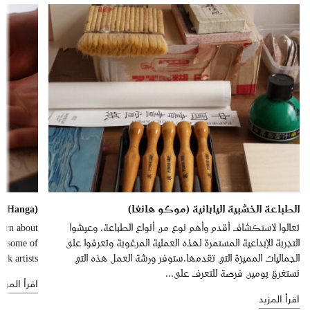
الطباعة الخشبية اليابانية (موكو هانغا)
u Hanga)
تعالوا لاستكشاف أقدم وأهم نوع من أنواع الطباعة، وعيشوا
earn about
التجربة الإبداعية المستمرة لهذه العملية المرغوبة وتعرفوا على
d some of
الجماليات المميزة التي تقدمها.ستوفر ورشة العمل هذه التي
k artists.
تستغرق يومين فرصة للتعرف على...
اقرأ المزيد
اقرأ المزيد