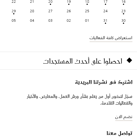
22
21
20
19
18
17
16
29
28
27
26
25
24
23
05
04
03
02
01
31
30
استعراض كافة الفعاليات
احصلوا على أحدث المستجدات
اشترك في نشرتنا البريدية
سجّل لتكون أول من يعلم بشأن ورش العمل، والمعارض، والأخبار
والفعاليات القادمة.
نضم الان
تواصل معنا