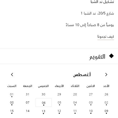
تشكيل ند الشبا
شارع 20/5، ند الشبا 1
يومياً من 8 صباحاً إلى 10 مساءً
كيف تجدونا
التقويم
أغسطس
الأحد
الاثنين
الثلاثاء
الأربعاء
الخميس
الجمعة
السبت
01
31
30
29
28
27
26
08
07
05
04
03
02
06
15
14
12
11
10
09
13