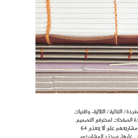
دة/ الثنائية/ الثلاثية، وتقنيات
عددة الصفحات لمحترفي التصميم.
سيأتي المشاركون وفي حوزتهم مشروع صغير أو أكثر من محفظة مشاريعهم على ألا يتعدّى 64
رّب عليها، سيحدّد المشاركون