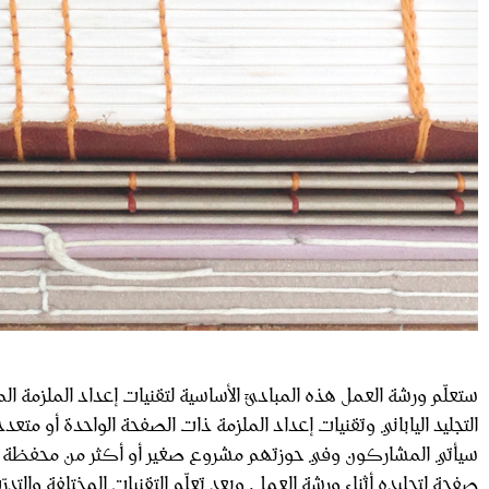
ستعلّم ورشة العمل هذه المبادئَ الأساسية لتقنيات إعداد الملزمة المفر
التجليد الياباني وتقنيات إعداد الملزمة ذات الصفحة الواحدة أو مت
صفحة لتجليده أثناء ورشة العمل. وبعد تعلّم التقنيات المختلفة والتد