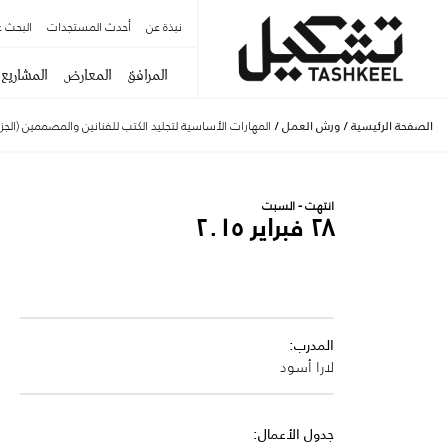
نبذة عن
أحدث المستجدات
البحث ع
المرافق
المعارض
المشاريع
الصفحة الرئيسية
/
ورش العمل
/
المهارات الأساسية لتجليد الكتب للفنانين والمصممين (الجزء 1
انتهت - السبت
٢٨ فبراير ٢٠١٥
المدرب:
لارا أسود
جدول الأعمال: