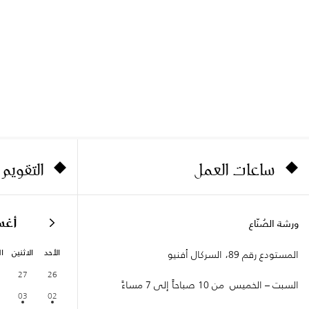
ساعات العمل
التقويم
أغ
ورشة الصُنّاع
الأحد
الاثنين
ال
المستودع رقم 89، السركال أفنيو
27
26
السبت – الخميس من 10 صباحاً إلى 7 مساءً
03
02