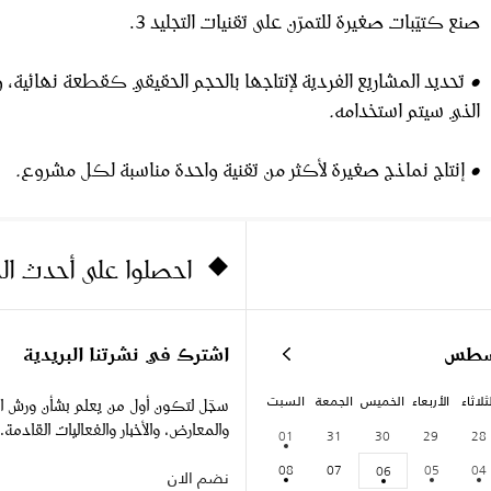
صنع كتيّبات صغيرة للتمرّن على تقنيات التجليد 3.
•
تحديد
المشاريع
الفردية
لإنتاجها
بالحجم
الحقيقي
كقطعة
نهائية،
و
الذي
سيتم
استخدامه
.
•
إنتاج
نماذج
صغيرة
لأكثر
من
تقنية
واحدة
مناسبة
لكل
مشروع
.
احصلوا على أحدث ا
سطس
اشترك في نشرتنا البريدية
ثلاثاء
الأربعاء
الخميس
الجمعة
السبت
سجّل لتكون أول من يعلم بشأن ورش ا
والمعارض، والأخبار والفعاليات القادمة.
01
31
30
29
28
08
07
05
04
06
نضم الان