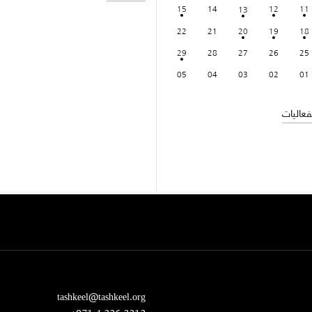
15
14
12
11
13
22
21
20
19
18
29
28
27
26
25
05
04
03
02
01
عاليات
tashkeel@tashkeel.org