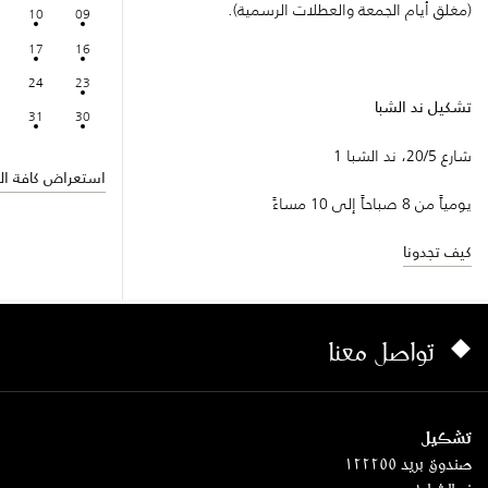
(مغلق أيام الجمعة والعطلات الرسمية).
10
09
17
16
24
23
تشكيل ند الشبا
31
30
شارع 20/5، ند الشبا 1
استعراض كافة الف
يومياً من 8 صباحاً إلى 10 مساءً
كيف تجدونا
تواصل معنا
تشكيل
صندوق بريد ١٢٢٢٥٥