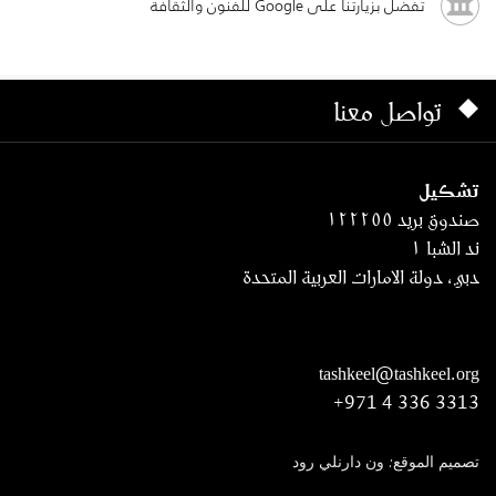
تفضل بزيارتنا على Google للفنون والثقافة
تواصل معنا
تشكيل
صندوق بريد ١٢٢٢٥٥
ند الشبا ١
دبي، دولة الامارات العربية المتحدة
tashkeel@tashkeel.org
+971 4 336 3313
تصميم الموقع: ون دارنلي رود