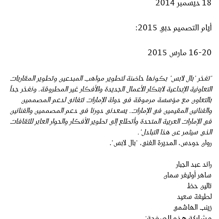
18 ديسمبر 2014
أيام التصميم دبي 2015:
16-20 مارس 2015
"تفخر "بال لابس" بكونها حاضنة لتطوير مواهب المبدعين وتطوير المقاربات
التعاونية الإبداعية لابتكار الأعمال الجديدة والأفكار غير المطروقة. ونفخر جداً
بالتعاون مع مؤسسة مرموقة في دولة الإمارات تتفانى لدعم المصممين
والفنانين المقيمين في الإمارات. يسعدني دورنا في دعم المصممين والفنانين
في الإمارات العربية المتحدة وأتطلع إلى تطوير الأفكار والحوار العابر للثقافات
الذي سيثمر عن هذا التبادل".
روان دودس، المديرة الفني، "بال لابس".
راند عبد الجبار
ساهر أوليفر سمان
تالين حظ
لطيفة سعيد
زينب الهاشمي
مشاركة هذه الصفحة: