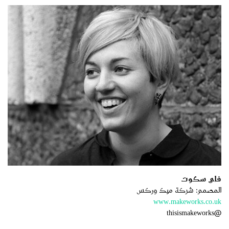
فاي سكوت
المصمم: شركة ميك وركس
www.makeworks.co.uk
@thisismakeworks