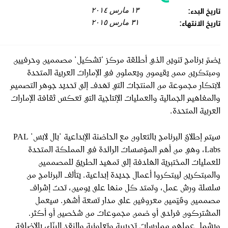
تاريخ البدء:
١٣ مارس ٢٠١٤
تاريخ الانتهاء:
٣١ مارس ٢٠١٥
يضمّ برنامج تنوين الذي أطلقة مركز "تشكيل" مصممين وحرفيين
ومبتكرين ممن يقيمون ويعملون في الإمارات العربية المتحدة
لابتكار مجموعة من المنتجات التي تهدف إلى تحديد جوهر التصميم
والمفاهيم الجمالية والعمليات الإنتاجية التي تعكس ثقافة الإمارات
العربية المتحدة.
سيتم إطلاق البرنامج بالتعاون مع الحاضنة الإبداعية "بال لابس" PAL
Labs، وهي من أهم المؤسسات الرائدة في المملكة المتحدة
للعمليات المختبرية الهادفة إلى تمهيد الطريق للمصممين
والمبتكرين ليبتكروا أعمال جديدة إبداعية. يتألف البرنامج من
سلسلة ورش عمل، وتمتد كل منها على يومين، تحت إشراف
مصممين وقيّمين معروفين على مدار تسعة أشهر. سيعمل
المشتركون فرادى أو ضمن مجموعات من شخصين أو أكثر.
ويشمل عملهم ممارسات تجريبية وتعاونية والنقد البنّاء، بالإضافة