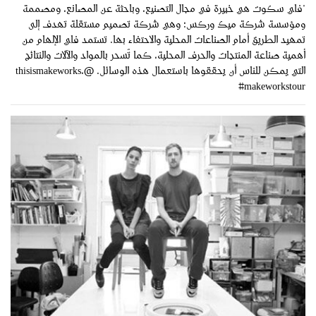
"فاي سكوت هي خبيرة في مجال التصنيع، وباحثة عن المصانع، ومصممة
ومؤسسة شركة ميك وركس؛ وهي شركة تصميم مستقلة تهدف إلى
تمهيد الطريق أمام الصناعات المحلية والاحتفاء بها. تستمد فاي الإلهام من
أهمية صناعة المنتجات والحرف المحلية، كما تُسحر بالمواد والآلات والنتائج
التي يمكن للناس أن يحققوها باستعمال هذه الوسائل. @thisismakeworks،
#makeworkstour