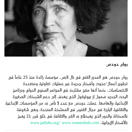
روان دودس
روان دودس هي المدير الفني في بال لابس، مؤسسة رائدة منذ 25 عاماً في
تطوير أعمال/بحوث وأفكار جديدة عبر عمليات تعاونية ومتعددة
الاختصاصات. كما أنها منتج مشارك في المؤتمر السنوي الدولي وبرنامج
البحث الجديد سمول إز بيوتيفول الذي يهدف إلى دعم الشركات الصغيرة
الإبداعية وإلهامها. عملت دودس مع عدد لا بأس به من المؤسسات الإبداعية
والثقافية البارزة في مجال الفنون في المملكة المتحدة، وهي شغوفة
بالمكانة والدور الذي يضطلع به الفن والثقافة في خلق قرن 21 يضجّ
بالأفكار الإيجابية.
www.roannedods.com
www.pallabs.org/