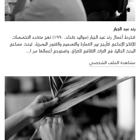
رند عبد الجبار
تنخرط أعمال رند عبد الجبار (مواليد بغداد، ١٩٩٠) نهج متعدد التخصصات
للإنتاج الإبداعي تتأرجح بين العمارة والتصميم والفنون البصرية. تبحث مساعي
البحث الحالية في التراث الثقافي للعراق، وتستوحي أعمالها من ا...
مشاهدة الملف الشخصي