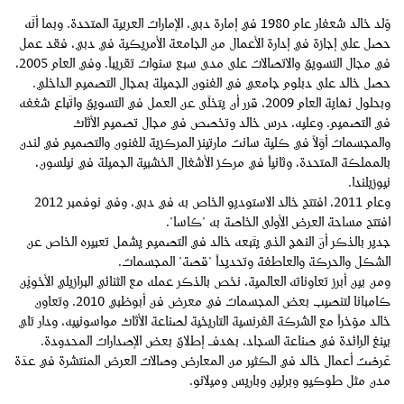
وُلد خالد شعفار عام 1980 في إمارة دبي، الإمارات العربية المتحدة. وبما أنّه
حصل على إجازة في إدارة الأعمال من الجامعة الأمريكية في دبي، فقد عمل
في مجال التسويق والاتصالات على مدى سبع سنوات تقريباً. وفي العام 2005،
حصل خالد على دبلوم جامعي في الفنون الجميلة بمجال التصميم الداخلي.
وبحلول نهاية العام 2009، قرر أن يتخلّى عن العمل في التسويق واتّباع شغفه
في التصميم. وعليه، درس خالد وتخصص في مجال تصميم الأثاث
والمجسمات أوّلاً في كلية سانت مارتينز المركزية للفنون والتصميم في لندن
بالمملكة المتحدة، وثانياً في مركز الأشغال الخشبية الجميلة في نيلسون،
نيوزيلندا.
وعام 2011، افتتح خالد الاستوديو الخاص به في دبي، وفي نوفمبر 2012
افتتح مساحة العرض الأولى الخاصة به "كاسا".
جدير بالذكر أنّ النهج الذي يتّبعه خالد في التصميم يشمل تعبيره الخاص عن
الشكل والحركة والعاطفة وتحديداً "قصة" المجسمات.
ومن بين أبرز تعاوناته العالمية، نخص بالذكر عمله مع الثنائي البرازيلي الأخويْن
كامبانا لتنصيب بعض المجسمات في معرض فن أبوظبي 2010. وتعاون
خالد مؤخراً مع الشركة الفرنسية التاريخية لصناعة الأثاث مواسونييه، ودار تاي
بينغ الرائدة في صناعة السجاد، بهدف إطلاق بعض الإصدارات المحدودة.
عُرضت أعمال خالد في الكثير من المعارض وصالات العرض المنتشرة في عدّة
مدن مثل طوكيو وبرلين وباريس وميلانو.