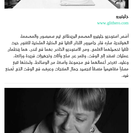
جليتيرو
www.glithero.com
أسّس استوديو جليتيرو المصمم البريطاني تيم سمبسون والمصممة
الهولندية ساره فان جاميرون اللذان التقيا في الكلية الملكية للفنون حيث
تلّقيا تحصيلهما العلمي. ومن الاستوديو الخاص بهما في لندن، هما ينظمان
عمليات تستند إلى الوقت، وتثمر عن سلع وأثاث وتجهيزات فريدة ورائعة.
وعليه، تعرض أعمالَهما في مجموعة واسعة من الوسائط، ولكنّها تتبع
مساراً مفاهيمياً متسقاً لتجسيد جمال المنتجات وعرضه في الوقت الذي تُصنع
فيه.