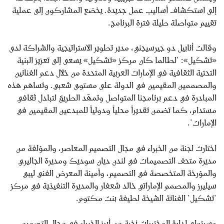
إلى استكشاف أساليب عمل جديدة. يخضع المشاركون إلى عملية
تقييم متواصلة طيلة فترة البرنامج.
وقالت أنابيل دو جيرسيجني، مدير تطوير الاستراتيجية والشراكة لدى
«تشكيل»: "لطالما كان مركز «تشكيل» يسعى إلى تعزيز البنية
التحتية الثقافية في الإمارات العربية المتحدة من خلال دعم الفنانين
والمصممين المقيمين في الدولة على مستوى شعبي. وتساهم هذه
المبادرة في دعم برنامجنا المتواصل وتمهّد الطريق لتبادل ثقافي
مستدام، كما تضمن تقديراً محلياً ودولياً للمبدعين المقيمين في
الإمارات".
اختارت لجنة من الخبراء في مجال التصميم المعاصر، والمؤلفة من
مديرة متحف التصميمات في لندن ديان سوديك ومديرة الجاليري
والمؤرخة المتخصصة في التصميم، وأمينة المعرض الفني ليبي
سيليرز والمصمم الإماراتي خالد شعفار والمديرة التنفيذية في مركز
"تشكيل" الفنانة الشيخة لطيفة بنت مكتوم.
وسيتولى إدارة المختبرات نخبة من أبرز الخبراء في مجال التصميم