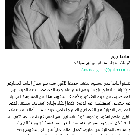
أماندا جيم
قيّمة/منتجة، كونتومبراري كرافت
Amanda.game@yahoo.co.uk
تتمتع أماندا جيم بمسيرة مهنية مدتها ثلاثون سنة في مجال إقامة المعارض
والإشراف عليها وإنتاجها. وهي تهتم على وجه الخصوص بدعم المبتكرين
المعاصرين: من حيث التفكير والأهداف. عشرون سنة من الممارسة التجارية
في معرض اسكتلندي في ادنبره، تلاها إنشاء وإدارة استوديو مستقل لدعم
المعارض التخيلية في القطاعين العام والخاص، حيث عملت أماندا مع عملاء
بارزين منهم استوديو "دوفكوت تابستري" في ادنبره؛ ومتحف "فيكتوريا أند
ألبرت" في لندن؛ ومركز غولدسميث، لندن؛ ومؤسسة "جيروود" الخيرية
والمتاحف الوطنية في ادنبره. تعمل أماندا حالياً على إنجاز مشروع بحث