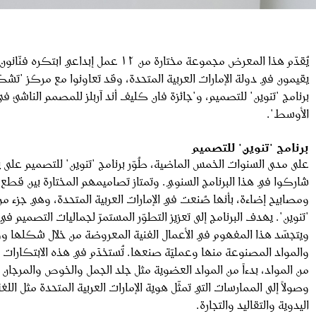
يُقدّم هذا المعرض مجموعة مختارة من ١٢ عمل إبداعي ابتكره
يقيمون في دولة الإمارات العربية المتحدة، وقد تعاونوا مع مركز "تشك
برنامج "تنوين" للتصميم، و"جائزة فان كليف أند آربلز للمصمم الناشئ ف
الأوسط".
برنامج "تنوين" للتصميم
على مدى السنوات الخمس الماضية، طُوّر برنامج "تنوين" للتصميم على يد
شاركوا في هذا البرنامج السنوي. وتمتاز تصاميمهم المختارة بين قطع 
ومصابيح إضاءة، بأنها صُنعت في الإمارات العربية المتحدة، وهي جزء 
"تنوين". يهدف البرنامج إلى تعزيز التطوّر المستمرّ لجماليات التصميم في 
ويتجسّد هذا المفهوم في الأعمال الفنية المعروضة من خلال شكلها و
والمواد المصنوعة منها وعمليّة صنعها. تُستخدَم في هذه الابتكارات ب
من المواد، بدءاً من المواد العضوية مثل جلد الجمل والخوص والمرجان و
وصولاً إلى الممارسات التي تمثّل هوية الإمارات العربية المتحدة مثل اللغة
اليدوية والتقاليد والتجارة.