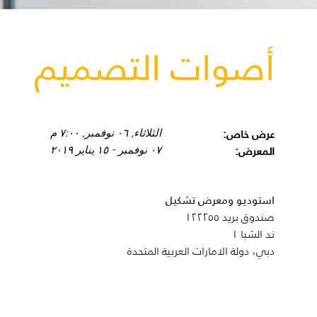
أصوات التصميم
عرض خاص:
الثلاثاء, ٠٦ نوفمبر, ٧:٠٠ م
المعرض:
٠٧ نوفمبر - ١٥ يناير ٢٠١٩
استوديو ومعرض تشكيل
صندوق بريد ١٢٢٢٥٥
ند الشبا ١
دبي، دولة الامارات العربية المتحدة