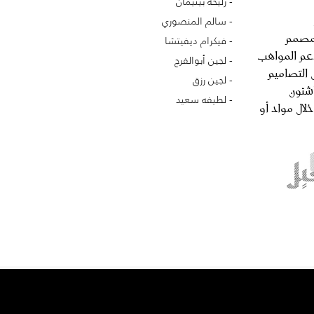
زليخة بينيمان
سالم المنصوري
للمصمم
فيكرام ديفيتشا
دعم المواهب
لجين أبوالفرج
 التصاميم
لجين رزق
اشئون
لطيفه سعيد
لال مواد أو