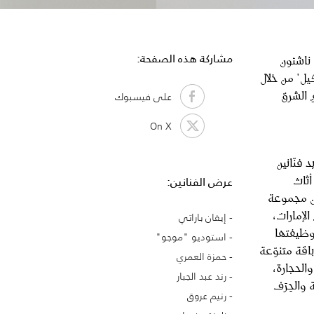
مشاركة هذه الصفحة:
 فنّانون ناشئون
يل" من خلال
ي الشرق
على فيسبوك
On X
 فنّانين
أثاث
عرض الفنانين:
من مجموعة
الإمارات،
إيفان باراتي
وظيفتها
استوديو "موجو"
اقة متنوّعة
حمزة العمري
الحجارة،
رند عبد الجبار
 والحِرَف
رنيم عروق