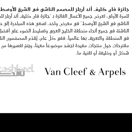
جائزة فان كليف أند آربلز للمصمم الناشئ في الشرق الأوسط
للمرة الأولى، تعرض جميع الأعمال الفائزة بـ "جائزة فان كليف أند آربلز 
الناشئ في الشرق الأوسط" في معرض واحد. تسعى هذه المبادرة إلى 
الناشئة في جميع أنحاء منطقة الخليج العربي وتسليط الضوء على أفضل
في المنطقة والتعريف بها عالمياً. ففي كلّ عام، يُقدّم المصمّمون الن
مقترحات حول منتجات مفيدة تجسّد موضوعاً معيناً، ويتمّ تفسيرها من خ
شكل أو وظيفة أو تقنية ما.