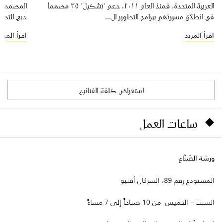
العربية المتحدة. فمنذ العام ٢٠١١، دعم "تشكيل" ٣٥ مصمماً
المصممة ل
في انطلاق مسيرتهم ببرامج التطوير ال...
دبي للتصم
اقرأ المزيد
اقرأ المزيد
استعراض كافة الفنانين
ساعات العمل
ورشة الصُنّاع
المستودع رقم 89، السركال أفنيو
السبت – الخميس من 10 صباحاً إلى 7 مساءً