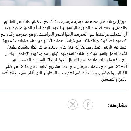
‬بالفنّ‭ ‬والتصميم‭.‬
مشاركة: