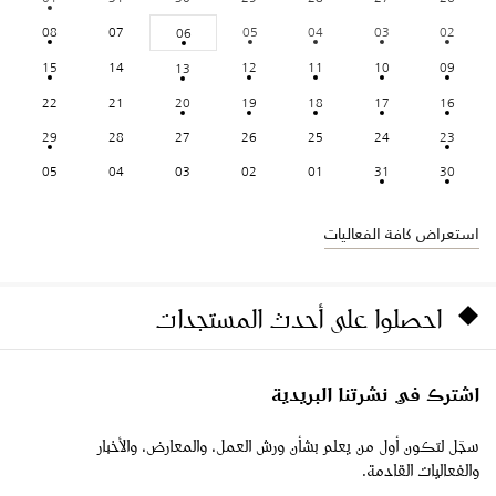
08
07
05
04
03
02
06
15
14
12
11
10
09
13
22
21
20
19
18
17
16
29
28
27
26
25
24
23
05
04
03
02
01
31
30
استعراض كافة الفعاليات
احصلوا على أحدث المستجدات
اشترك في نشرتنا البريدية
سجّل لتكون أول من يعلم بشأن ورش العمل، والمعارض، والأخبار
والفعاليات القادمة.