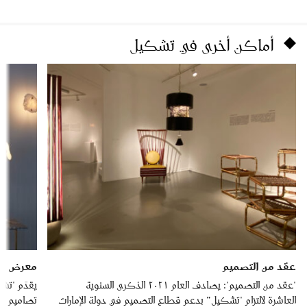
أماكن أخرى في تشكيل
عقد من التصميم
معرض إندك
"عقد من التصميم": يصادف العام ٢٠٢١ الذكرى السنوية
العاشرة لالتزام "تشكيل” بدعم قطاع التصميم في دولة الإمارات
تصاميم مح