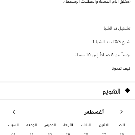
(مغلق أيام الجمعة والعطلات الرسمية).
تشكيل ند الشبا
شارع 20/5، ند الشبا 1
يومياً من 8 صباحاً إلى 10 مساءً
كيف تجدونا
التقويم
أغسطس
الأحد
الاثنين
الثلاثاء
الأربعاء
الخميس
الجمعة
السبت
01
31
30
29
28
27
26