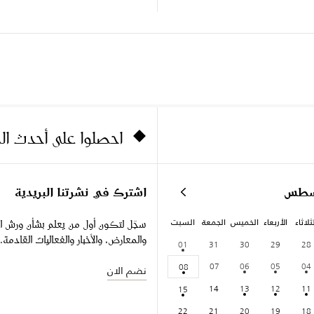
احصلوا على أحدث ا
سطس
اشترك في نشرتنا البريدية
ثلاثاء
الأربعاء
الخميس
الجمعة
السبت
سجّل لتكون أول من يعلم بشأن ورش ا
والمعارض، والأخبار والفعاليات القادمة.
01
31
30
29
28
07
06
05
04
08
نضم الان
14
13
12
11
15
22
21
20
19
18