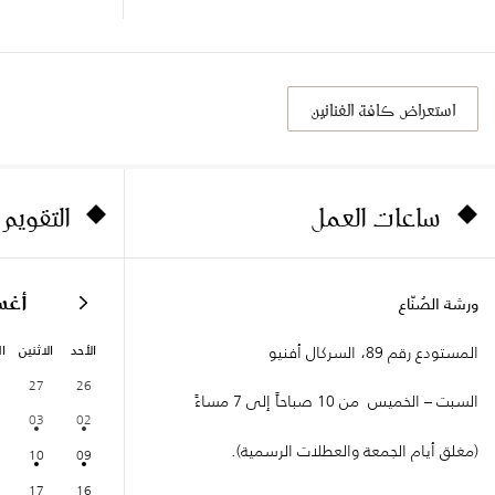
استعراض كافة الفنانين
ساعات العمل
التقويم
أغ
ورشة الصُنّاع
الأحد
الاثنين
ال
المستودع رقم 89، السركال أفنيو
27
26
السبت – الخميس من 10 صباحاً إلى 7 مساءً
03
02
(مغلق أيام الجمعة والعطلات الرسمية).
10
09
17
16