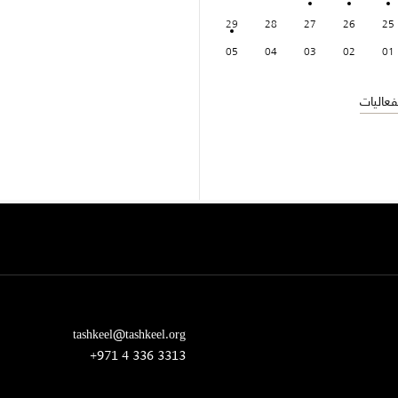
29
28
27
26
25
05
04
03
02
01
عاليات
tashkeel@tashkeel.org
+971 4 336 3313