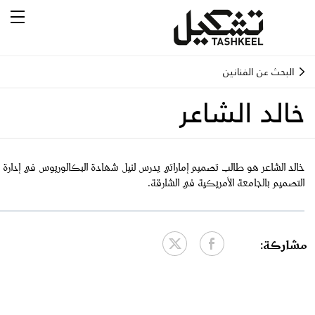
البحث عن الفنانين
خالد الشاعر
‬التصميم‭ ‬بالجامعة‭ ‬الأمريكية‭ ‬في‭ ‬الشارقة‭.‬
مشاركة: