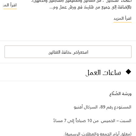
أعضاء "تشكيل”، من الفنانين والمقيمين (السابقين والحاليين)،
اقرأ المزيد
بالإضافة إلى جميع من شارك في ورش عمل وم...
اقرأ المزيد
استعراض كافة الفنانين
ساعات العمل
ورشة الصُنّاع
المستودع رقم 89، السركال أفنيو
السبت – الخميس من 10 صباحاً إلى 7 مساءً
(مغلق أيام الجمعة والعطلات الرسمية).