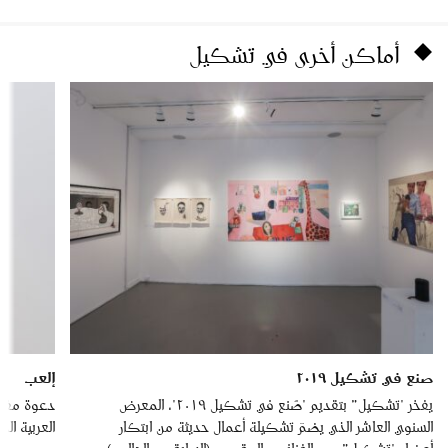
أماكن أخرى في تشكيل
صنع في تشكيل ٢٠١٩
إلعب
يفخر "تشكيل” بتقديم "صُنع في تشكيل ٢٠١٩"، المعرض
دعوة مفتو
السنوي العاشر الذي يضمّ تشكيلة أعمال حديثة من ابتكار
العربية الم