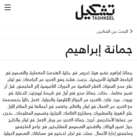
البحث عن الفنانين
جمانة إبراهيم
جمانة إبراهيم عضو هيئة تدريس في كلية الهندسة المعمارية والتصميم في
الجامعة اللبنانية الأمريكية. درّست هناك وفي العديد من الجامعات في لبنان
على مدى السنوات العشر الماضية من الدورات التأسيسية إلى الماجستير. قبل أن
تصبح معلمة ، كانت جمانة مدير فني أول في شركة ليوبرنيت للدعاية في
بيروت، حيث فازت بالعديد من الجوائز الإقليمية والدولية. تعمل حالياً كمصممة
مع العديد من العملاء في لبنان والعالم، وتعتمد في أعمالها في المقام الأول
على الهوية والمنشورات ومشاريع العلامات التجارية وتصميم المعلومات. كجزء
من عملها الأكاديمي، أجرت جمانة العديد من ورش العمل في لبنان والخارج
حول تصور البيانات والتفكير التصميمي للمشاركين في برامج الماجستير
وماجستير إدارة الأعمال. عملت في لجان تحكيم في مسابقات التصميم الدولية