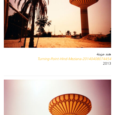
هند مزينة
Turning-Point-Hind-Meziana-20140408074454
2013