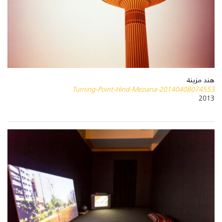
هند مزينة
Turning-Point-Hind-Meziana-20140408074553
2013