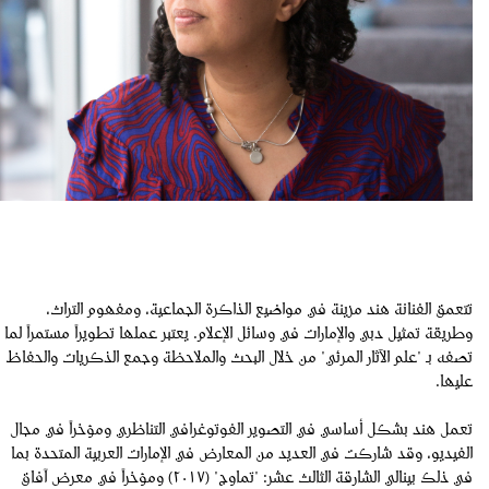
تتعمق الفنانة هند مزينة في مواضيع الذاكرة الجماعية، ومفهوم التراث،
وطريقة تمثيل دبي والإمارات في وسائل الإعلام. يعتبر عملها تطويراً مستمراً لما
تصفه بـ "علم الآثار المرئي" من خلال البحث والملاحظة وجمع الذكريات والحفاظ
عليها.
تعمل هند بشكل أساسي في التصوير الفوتوغرافي التناظري ومؤخراً في مجال
الفيديو، وقد شاركت في العديد من المعارض في الإمارات العربية المتحدة بما
في ذلك بينالي الشارقة الثالث عشر: "تماوج" (٢٠١٧) ومؤخراً في معرض آفاق