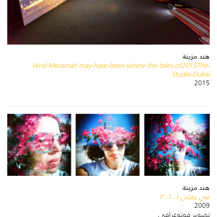
هند مزينة
Hind-MezainaIt-may-have-been-where-the-tales-of2015The-
Studio-Dubai
2015
هند مزينة
في عقلي ١، ٢، ٣
2009
تصوير فوتوغرافي