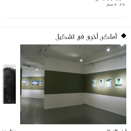
٥٠ x ٥٠ سم
أماكن أخرى في تشكيل