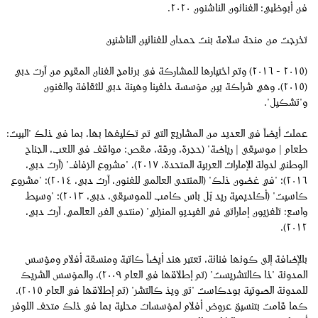
فن أبوظبي: الفنانون الناشئون ٢٠٢٠.
تخرجت من منحة سلامة بنت حمدان للفنانين الناشئين
(٢٠١٥ - ٢٠١٦) وتم اختيارها للمشاركة في برنامج الفنان المقيم من آرت دبي
(٢٠١٥)، وهي شراكة بين مؤسسة دلفينا وهيئة دبي للثقافة والفنون
و"تشكيل".
عملت أيضاً في العديد من المشاريع التي تم تكليفها بها، بما في ذلك "البيت:
طعام | موسيقى | رياضة" (حجرة، ورقة، مقص: مواقف في اللعب، الجناح
الوطني لدولة الإمارات العربية المتحدة، ٢٠١٧)، "مشروع الزفاف" (آرت دبي،
٢٠١٦)؛ "في غضون ذلك" (المنتدى العالمي للفنون، آرت دبي، ٢٠١٤)؛ "مشروع
كاسيت" (أكاديمية ريد بُل باس كامب للموسيقى، دبي، ٢٠١٣)؛ "وسيط
واسع: تلفزيون إماراتي في الفيديو المنزلي" (منتدى الفن العالمي، آرت دبي،
٢٠١٢).
بالإضافة إلى كونها فنانة، تعتبر هند أيضاً كاتبة ومنسقة أفلام ومؤسس
المدونة "ذا كالتشريست" (تم إطلاقها في العام ٢٠٠٩)، والمؤسس الشريك
للمدونة الصوتية بودكاست "تي ويذ كالتشر" (تم إطلاقها في العام ٢٠١٥).
كما قامت بتنسيق عروض أفلام لمؤسسات محلية بما في ذلك متحف اللوفر