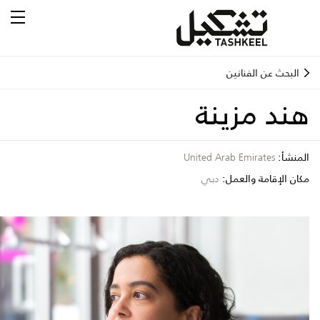
البحث عن الفنانين
هند مزينة
المنشأ:
United Arab Emirates
مكان الإقامة والعمل:
دبي