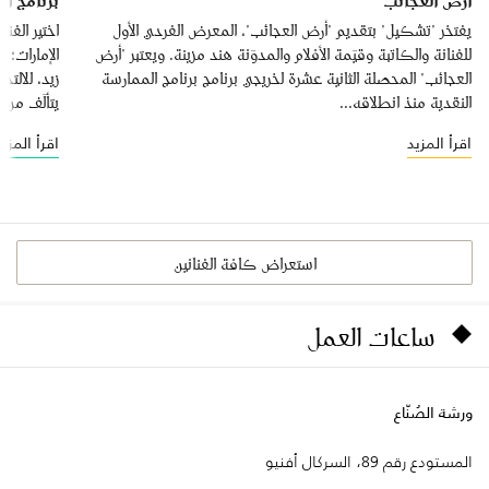
أرض العجائب
برنامج الم
يفتخر "تشكيل" بتقديم "أرض العجائب"، المعرض الفردي الأول
اختير الفن
للفنانة والكاتبة وقيّمة الأفلام والمدوّنة هند مزينة. ويعتبر "أرض
الإمارات؛
العجائب" المحصلة الثانية عشرة لخريجي برنامج برنامج الممارسة
النقدية منذ انطلاقه...
يتألّف من ا
اقرأ المزيد
اقرأ المزيد
استعراض كافة الفنانين
ساعات العمل
ورشة الصُنّاع
المستودع رقم 89، السركال أفنيو