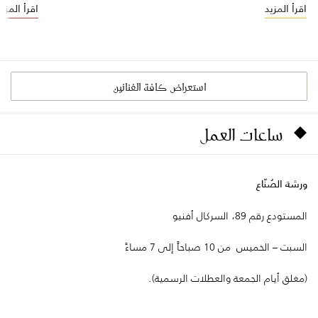
اقرأ المزيد
اقرأ المزيد
استعراض كافة الفنانين
ساعات العمل
ورشة الصُنّاع
المستودع رقم 89، السركال أفنيو
السبت – الخميس من 10 صباحاً إلى 7 مساءً
(مغلق أيام الجمعة والعطلات الرسمية).