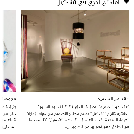
أماكن أخرى في تشكيل
عقد من التصميم
مجوهرات
"عقد من التصميم": يصادف العام ٢٠٢١ الذكرى السنوية
بقيادة مص
العاشرة لالتزام "تشكيل” بدعم قطاع التصميم في دولة الإمارات
حاليا في 
العربية المتحدة. فمنذ العام ٢٠١١، دعم "تشكيل" ٣٥ مصمماً
قطع مجوهر
في انطلاق مسيرتهم ببرامج التطوير ال...
المبتدئيين