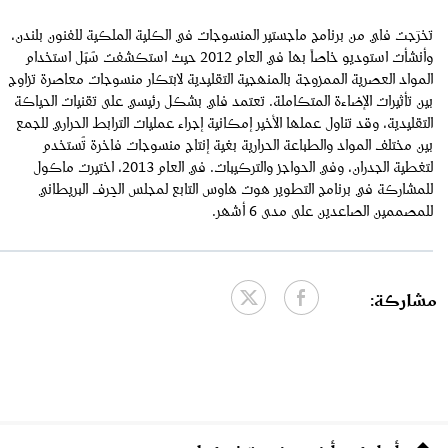
تخرّجت فاي من برنامج ماجستير المنسوجات في الكلية الملكية للفنون بلندن،
وأنشأت استوديو خاصاً بها في العام 2012 حيث استكشفت سُبُل استخدام
المواد العصرية الممزوجة بالمنهجية التقليدية لابتكار منسوجات معاصرة تزاوج
بين تأثيرات الإضاءة المتكاملة. تعتمد فاي بشكل رئيسي على تقنيات الحياكة
التقليدية، وقد تناول عملها الأخير إمكانية إجراء عمليات الترابط الحراري للجمع
بين مختلف المواد والطباعة الحرارية بغية إنتاج منسوجات فاخرة تُستخدم
لتغطية الجدران، وفي الحواجز والتركيبات. في العام 2013، اختيرت ماكول
للمشاركة في برنامج التطوير هوت هاوس التابع لمجلس الحِرف البريطاني
للمصممين الصاعدين على مدى 6 أشهر.
مشاركة: