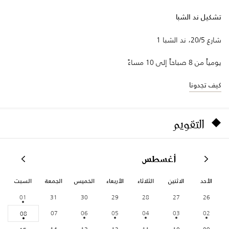
تشكيل ند الشبا
شارع 20/5، ند الشبا 1
يومياً من 8 صباحاً إلى 10 مساءً
كيف تجدونا
التقويم
أغسطس
الأحد
الاثنين
الثلاثاء
الأربعاء
الخميس
الجمعة
السبت
01
31
30
29
28
27
26
07
06
05
04
03
02
08