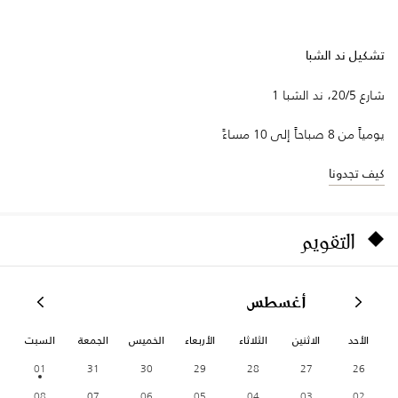
تشكيل ند الشبا
شارع 20/5، ند الشبا 1
يومياً من 8 صباحاً إلى 10 مساءً
كيف تجدونا
التقويم
أغسطس
الأحد
الاثنين
الثلاثاء
الأربعاء
الخميس
الجمعة
السبت
01
31
30
29
28
27
26
08
07
06
05
04
03
02