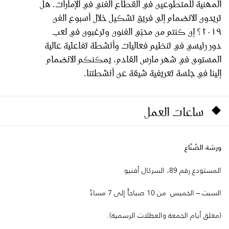
المهنية للمتطوعين في القطاع الفني في الإمارات. هل
تريدون الانضمام إلى فريق تشكيل خلال أسبوع الفن
٢٠١٩؟ إن كنتم من محبّي الفنون وترغبون في لعب
دور رئيسي في تنظيم فعاليات وأنشطة تفاعلية عالية
المستوى في شهر مارس القادم، يمكنكم الانضمام
إلينا في جلسة تعريفية شيقة عن أنشطتنا.
ساعات العمل
ورشة الصُنّاع
المستودع رقم 89، السركال أفنيو
السبت – الخميس من 10 صباحاً إلى 7 مساءً
(مغلق أيام الجمعة والعطلات الرسمية).