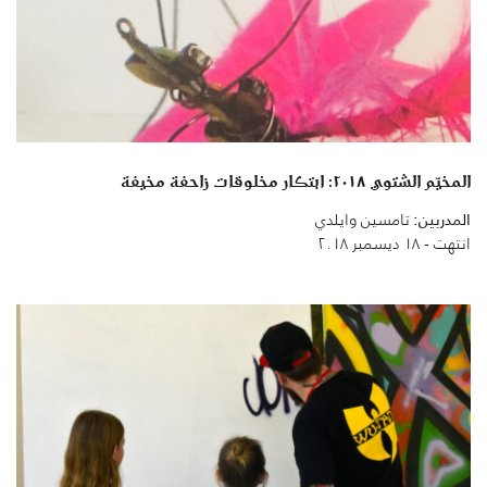
المخيّم الشتوي ٢٠١٨: ابتكار مخلوقات زاحفة مخيفة
المدربين:
تامسين وايلدي
انتهت - ١٨ ديسمبر ٢٠١٨