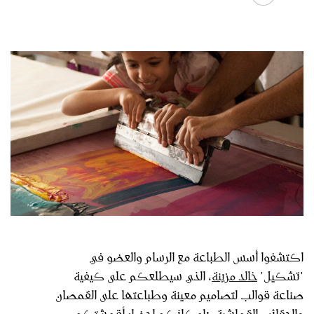
اكتشفوا أسس الطباعة مع الرسام والعضو في
"تشكيل"
خالد مزينة
، الذي سيطلعكم على كيفية
صناعة قوالب لتصاميم معينة وطباعتها على القمصان
والحقائب القماشية. بإمكانكم إحضار أقمشتكم