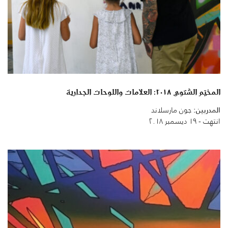
المخيّم الشتوي ٢٠١٨: العلامات واللوحات الجدارية
المدربين:
جون مارسلاند
انتهت - ١٩ ديسمبر ٢٠١٨