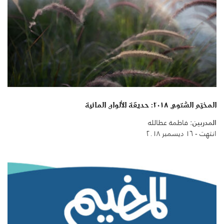
المخيّم الشتوي ٢٠١٨: حديقة الألوان المائية
المدربين:
فاطمة عطالله
انتهت - ١٦ ديسمبر ٢٠١٨