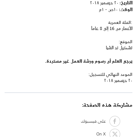
التاريخ:
٢٠ ديسمبر ٢٠١٨
الوقت:
١٠ص - ١م
:الفئة العمرية
الأعمار من 16 إلى 8 عاماً
الموقع:
تشكيل ند الشبا
يرجى
العلم
أن
رسوم
ورشة
العمل
غير
مستردة
.
الموعد النهائي للتسجيل:
٢٠ ديسمبر ٢٠١٨
مشاركة هذه الصفحة:
على فيسبوك
On X