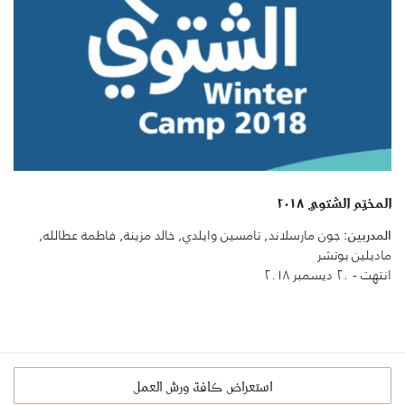
المخيّم الشتوي ٢٠١٨
المدربين:
جون مارسلاند, تامسين وايلدي, خالد مزينة, فاطمة عطالله,
ماديلين بوتشر
انتهت - ٢٠ ديسمبر ٢٠١٨
استعراض كافة ورش العمل