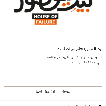
بيت القصور: تعلم من أخطائك
المدربين:
هديل مفتي, فابيولا كيميناتسو
انتهت - ٢٤ مارس ٢٠١٩
استعراض كافة ورش العمل