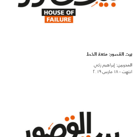
بيت القصور: متعة الخط
المدربين:
إبراهيم زكي
انتهت - ١٨ مارس ٢٠١٩