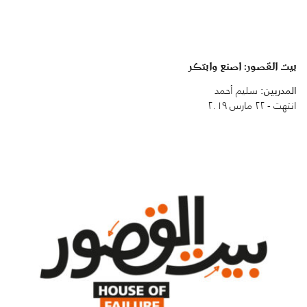
بيت القصور: اصنع وابتكر
المدربين:
سليم أحمد
انتهت - ٢٢ مارس ٢٠١٩