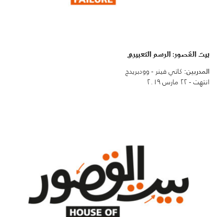
بيت القصور: الرسم التعبيري
المدربين:
كاتي فينر - وودبريدج
انتهت - ٢٢ مارس ٢٠١٩