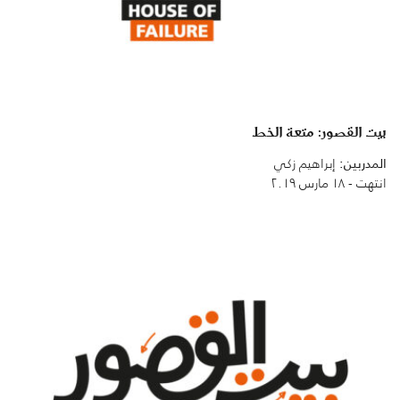
بيت القصور: متعة الخط
المدربين:
إبراهيم زكي
انتهت - ١٨ مارس ٢٠١٩