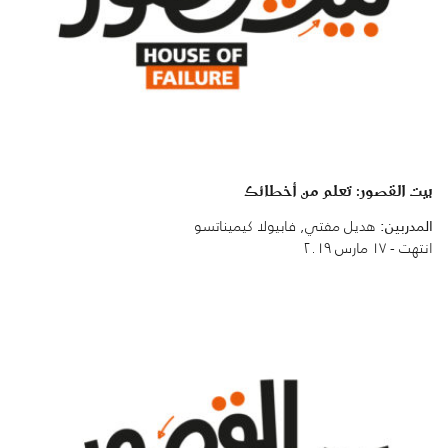
بيت القصور: تعلم من أخطائك
المدربين:
هديل مفتي, فابيولا كيميناتسو
انتهت - ١٧ مارس ٢٠١٩