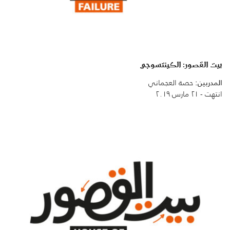
بيت القصور: الكينتسوجي
المدربين:
حصة العجماني
انتهت - ٢١ مارس ٢٠١٩