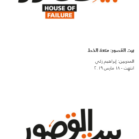
بيت القصور: متعة الخط
المدربين:
إبراهيم زكي
انتهت - ١٨ مارس ٢٠١٩