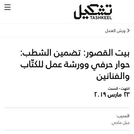
ورش العمل
بيت القصور: تضمين الشطب:
حوار حرفي وورشة عمل للكتّاب
والفنانين
انتهت - السبت
٢٣ مارس ٢٠١٩
المدرب:
جيل ماجي