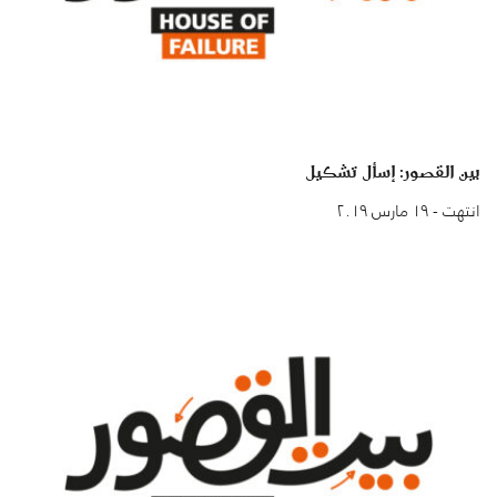
بين القصور: إسأل تشكيل
انتهت - ١٩ مارس ٢٠١٩