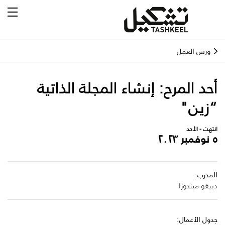
ورش العمل
أحد المرح: إنشاء المجلة الذاتية
“زين"
انتهت - الأحد
٥ نوفمبر ٢٠٢٣
المدرب:
دييغو ميندوزا
جدول الأعمال: