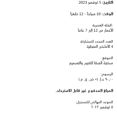
التاريخ:
5 نوفمبر 2023
الوقت:
10 صباحاً - 12 ظهراً
:الفئة العمرية
الأعمار من 12 إلى 7 عاماً
العدد المحدد للمشاركة
4 الأماكن المتبقية
الموقع:
مكتبة الصفا للفنون والتصميم
الرسوم:
٩٠٫٠٠ د.إ.‏ (+ ض. ق. م.)
المبلغ المدفوع غير قابل للاسترداد.
الموعد النهائي للتسجيل:
٥ نوفمبر ٢٠٢٣