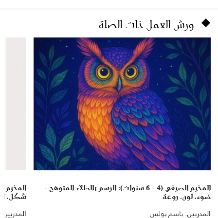
ورش العمل ذات الصلة
المخيم الصيفي (4 - 6 سنوات): الرسم بالطلاء المتوهج -
ضوء، لون، روعة
شكّل، ال
المدربين:
باسم بولس
المدربين:
ش