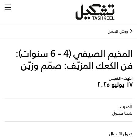
ورش العمل
المخيم الصيفي (4 - 6 سنوات):
فن الكعك المزيّف: صمّم وزيّن
انتهت - الخميس
١٧ يوليو ٢٠٢٥
المدرب:
شينا فينول
جدول الأعمال: