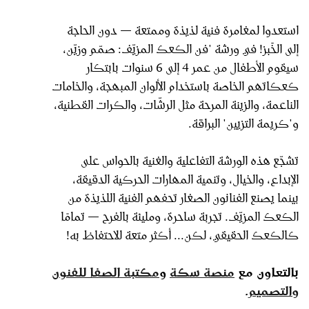
استعدوا لمغامرة فنية لذيذة وممتعة — دون الحاجة
إلى الخَبز! في ورشة "فن الكعك المزيّف: صمّم وزيّن،
سيقوم الأطفال من عمر 4 إلى 6 سنوات بابتكار
كعكاتهم الخاصة باستخدام الألوان المبهجة، والخامات
الناعمة، والزينة المرحة مثل الرشّات، والكرات القطنية،
و"كريمة التزيين" البراقة.
تشجّع هذه الورشة التفاعلية والغنية بالحواس على
الإبداع، والخيال، وتنمية المهارات الحركية الدقيقة،
بينما يصنع الفنانون الصغار تحفهم الفنية اللذيذة من
الكعك المزيّف. تجربة ساحرة، ومليئة بالفرح — تمامًا
كالكعك الحقيقي، لكن... أكثر متعة للاحتفاظ به!
بالتعاون مع
منصة سكة
و
مكتبة الصفا للفنون
والتصميم
.