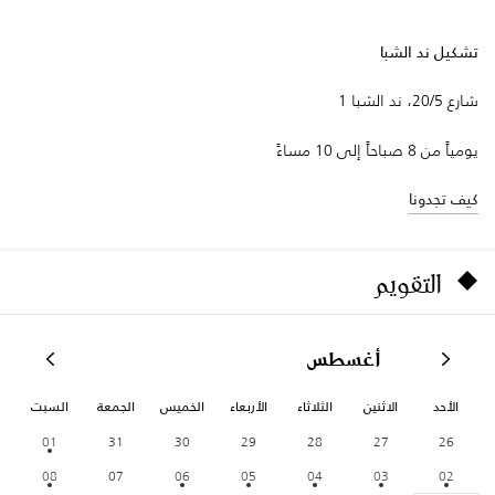
تشكيل ند الشبا
شارع 20/5، ند الشبا 1
يومياً من 8 صباحاً إلى 10 مساءً
كيف تجدونا
التقويم
أغسطس
الأحد
الاثنين
الثلاثاء
الأربعاء
الخميس
الجمعة
السبت
01
31
30
29
28
27
26
08
07
06
05
04
03
02