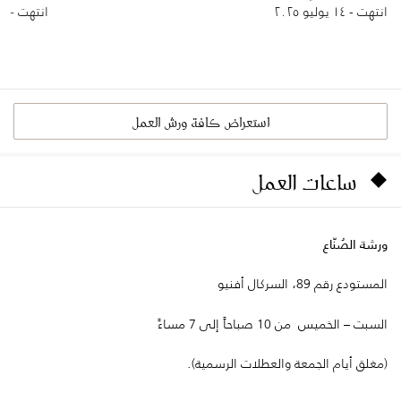
انتهت - ١٤ يوليو ٢٠٢٥
انتهت - ١٥ يوليو ٢٠٢٥
استعراض كافة ورش العمل
ساعات العمل
ورشة الصُنّاع
المستودع رقم 89، السركال أفنيو
السبت – الخميس من 10 صباحاً إلى 7 مساءً
(مغلق أيام الجمعة والعطلات الرسمية).