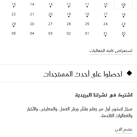
15
14
13
12
11
10
09
22
21
20
19
18
17
16
29
28
27
26
25
24
23
05
04
03
02
01
31
30
استعراض كافة الفعاليات
احصلوا على أحدث المستجدات
اشترك في نشرتنا البريدية
سجّل لتكون أول من يعلم بشأن ورش العمل، والمعارض، والأخبار
والفعاليات القادمة.
نضم الان