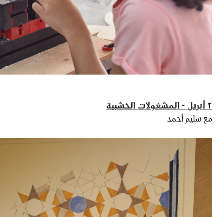
٢ أبريل - المشغولات الخشبية
مع سليم أحمد