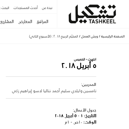
نبذة عن
أحدث المستجدات
البحث ع
المرافق
المعارض
المشاريع
الصفحة الرئيسية
/
ورش العمل
/
المخيّم الربيع ٢٠١٨: (الأسبوع الثاني)
انتهت - الخميس
٥ أبريل ٢٠١٨
المدربين:
تامسين وايلدي
سليم أحمد
نتاليا لاسو
إبراهيم زكي
جدول الأعمال:
التاريخ:
١ - ٥ أبريل ٢٠١٨
الوقت:
١٠ص - ١م