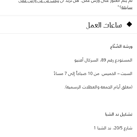
لم يتم العثور على ورش عمل. هل تريد أن
تبحث عن عن ورش عمل
سابقة
؟"
ساعات العمل
ورشة الصُنّاع
المستودع رقم 89، السركال أفنيو
السبت – الخميس من 10 صباحاً إلى 7 مساءً
(مغلق أيام الجمعة والعطلات الرسمية).
تشكيل ند الشبا
شارع 20/5، ند الشبا 1