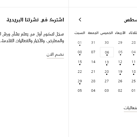
سطس
اشترك في نشرتنا البريدية
ثلاثاء
الأربعاء
الخميس
الجمعة
السبت
سجّل لتكون أول من يعلم بشأن ورش ا
والمعارض، والأخبار والفعاليات القادمة.
01
31
30
29
28
08
07
05
04
06
نضم الان
15
14
12
11
13
22
21
20
19
18
29
28
27
26
25
05
04
03
02
01
عاليات