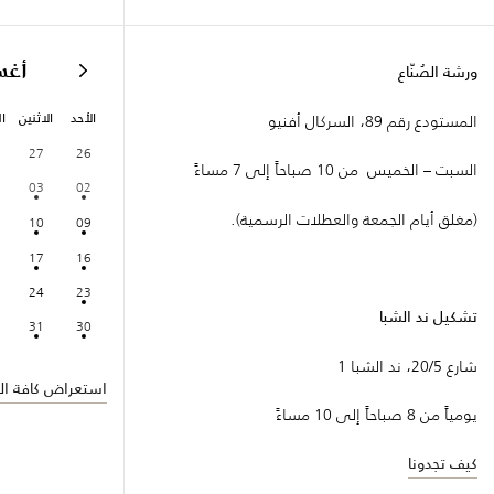
أغ
ورشة الصُنّاع
الأحد
الاثنين
ال
المستودع رقم 89، السركال أفنيو
27
26
السبت – الخميس من 10 صباحاً إلى 7 مساءً
03
02
(مغلق أيام الجمعة والعطلات الرسمية).
10
09
17
16
24
23
تشكيل ند الشبا
31
30
شارع 20/5، ند الشبا 1
استعراض كافة الف
يومياً من 8 صباحاً إلى 10 مساءً
كيف تجدونا