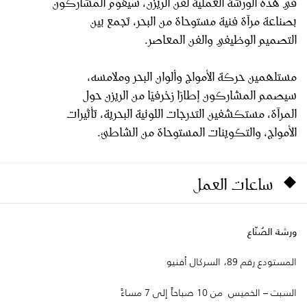
في هذه الورشة العملية لفن الريزن، سيقوم المشاركون
بصناعة مرآة فنية مستوحاة من البحر، تجمع بين
التصميم الوظيفي والفن المعاصر.
مستلهمين حركة الأمواج وألوان البحر وملامسه،
سيصمم المشاركون إطارًا زخرفيًا من الريزن حول
المرآة، مستكشفين التدرجات اللونية البحرية، تأثيرات
الأمواج، والتكوينات المستوحاة من الشاطئ.
ساعات العمل
ورشة الصُنّاع
المستودع رقم 89، السركال أفنيو
السبت – الخميس من 10 صباحاً إلى 7 مساءً