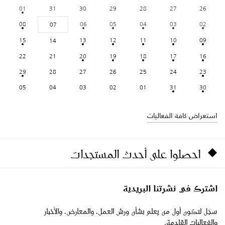
01
31
30
29
28
27
26
08
06
05
04
03
02
07
15
13
12
11
10
09
14
22
21
20
19
18
17
16
29
28
27
26
25
24
23
05
04
03
02
01
31
30
استعراض كافة الفعاليات
احصلوا على أحدث المستجدات
اشترك في نشرتنا البريدية
سجّل لتكون أول من يعلم بشأن ورش العمل، والمعارض، والأخبار
والفعاليات القادمة.