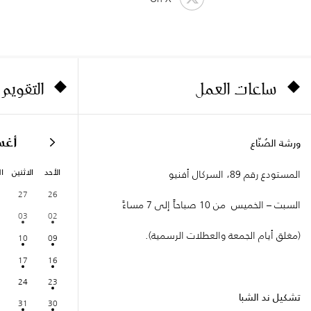
ساعات العمل
التقويم
أغ
ورشة الصُنّاع
الأحد
الاثنين
ال
المستودع رقم 89، السركال أفنيو
27
26
السبت – الخميس من 10 صباحاً إلى 7 مساءً
03
02
(مغلق أيام الجمعة والعطلات الرسمية).
10
09
17
16
24
23
تشكيل ند الشبا
31
30