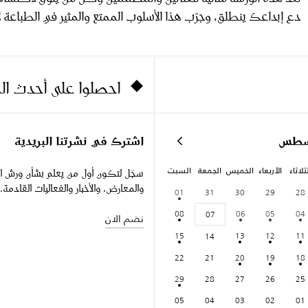
دع إبداعك ينطلق، وجرّب هذا الأسلوب الممتع والمثير في الطباعة لإ
احصلوا على أحدث ا
سطس
اشترك في نشرتنا البريدية
ثلاثاء
الأربعاء
الخميس
الجمعة
السبت
سجّل لتكون أول من يعلم بشأن ورش ا
والمعارض، والأخبار والفعاليات القادمة.
01
31
30
29
28
08
06
05
04
07
نضم الان
15
13
12
11
14
22
21
20
19
18
29
28
27
26
25
05
04
03
02
01