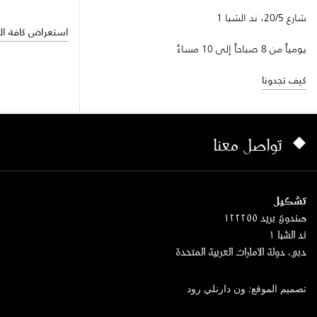
شارع 20/5، ند الشبا 1
استعراض كافة الف
يومياً من 8 صباحاً إلى 10 مساءً
كيف تجدونا
تواصل معنا
تشكيل
صندوق بريد ١٢٢٢٥٥
ند الشبا ١
دبي، دولة الامارات العربية المتحدة
تصميم الموقع: ون دارنلي رود