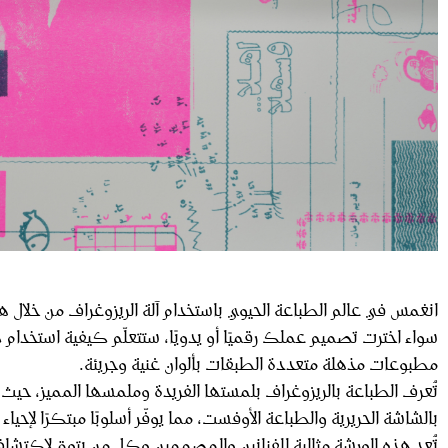
انغمس في عالم الطباعة الحيوي باستخدام آلة الريزوغراف من خلال هذ
سواء اخترت تصميم عملك رقميًا أو يدويًا، ستتعلّم كيفية استخدام طا
مطبوعات مذهلة متعددة الطبقات بألوان غنية وجريئة.
تُعرف الطباعة بالريزوغراف بلمستها الفريدة وملمسها المميز، حيث
بالشاشة الحريرية والطباعة الأوفست، مما يوفّر أسلوبًا مبتكرًا لإحياء 
تُعد هذه الورشة مثالية للفنانين والمصممين وكل من يتوق لاكتشا