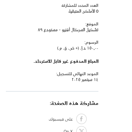
العدد المحدد للمشاركة
0 الأماكن المتبقية
الموقع:
تشكيل السركال أفنيو - مستودع ٨٩
الرسوم:
١٥٠٫٠٠ د.إ.‏ (+ ض. ق. م.)
المبلغ المدفوع غير قابل للاسترداد.
الموعد النهائي للتسجيل:
١٤ سبتمبر ٢٠٢٥
مشاركة هذه الصفحة:
على فيسبوك
On X