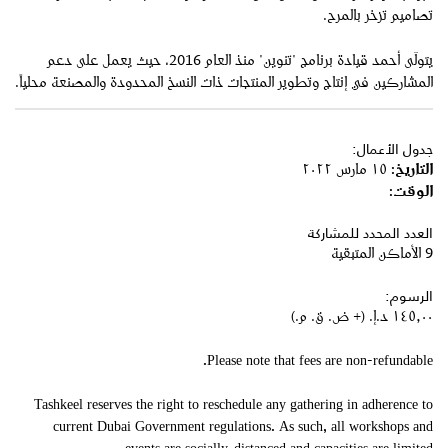
تصاميم تزخر بالمرح.
يتولّى أحمد قيادة برنامج "تنوين" منذ العام 2016، حيث يعمل على دعم
المشاركين في إنتاج وتطوير المنتجات ذات النسخ المحدودة والمصنعة محلياً.
جدول الأعمال:
التاريخ:
١٥ مارس ٢٠٢٢
الوقت:
العدد المحدد للمشاركة
9 الأماكن المتبقية
الرسوم:
١٤٥٫٠٠ د.إ.‏ (+ ض. ق. م.)
Please note that fees are non-refundable.
Tashkeel reserves the right to reschedule any gathering in adherence to
current Dubai Government regulations. As such, all workshops and
events are socially-distanced and capacities are limited.