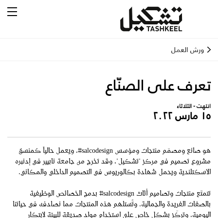
ورش العمل
تعرف على الصنّاع
انتهت - الثلاثاء
١٥ مارس ٢٠٢٢
هو صانع ومصمّم منتجات ومؤسس salcodesign#، ويعمل حالياً كمنسق
مشروع تصميم في مركز "تشكيل"، وقد تخرج من جامعة نابيير في إدنبره
الاسكتلندية ويحمل شهادة بكالوريوس في التصميم الداخلي والمكاني.
تتمتّع منتجات وتصاميم أثاث salcodesign# بدمج الخصائص الوظيفية
بالصفات الفريدة والجمالية. وتُستلهَم هذه المنتجات مما نصادفه في حياتنا
اليومية، وتركّز بشكل خاص على استخدام مواد صديقة للبيئة لابتكار