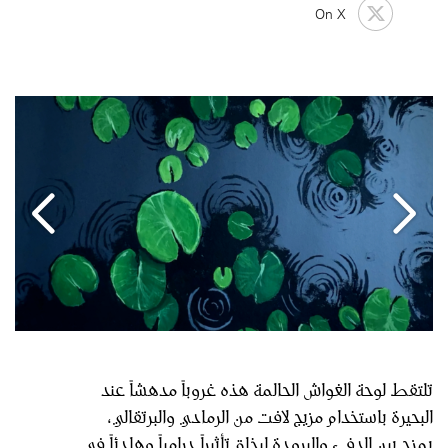
On X
تلتقط لوحة الغواش الحالمة هذه غروباً مدهشاً عند
البحيرة باستخدام مزيج لافت من الرمادي والبرتقالي،
يمزج بين الدفء والبرودة ليخلق تأثيراً درامياً وهادئاً في