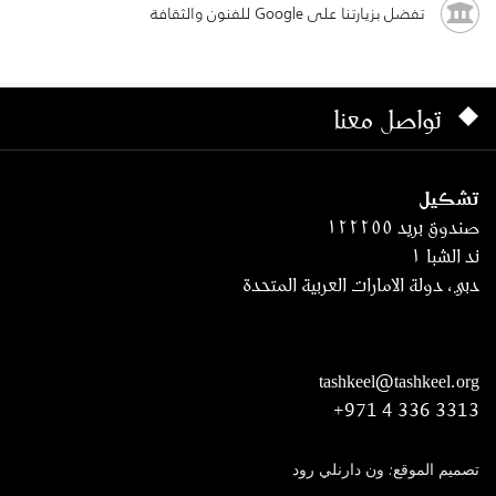
تفضل بزيارتنا على Google للفنون والثقافة
تواصل معنا
تشكيل
صندوق بريد ١٢٢٢٥٥
ند الشبا ١
دبي، دولة الامارات العربية المتحدة
tashkeel@tashkeel.org
+971 4 336 3313
تصميم الموقع: ون دارنلي رود