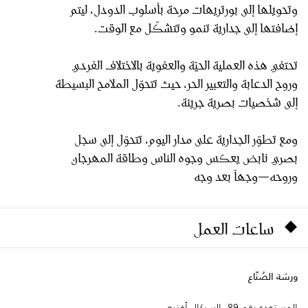
وتحويلها إلى بورتريهات مرحة بأسلوب الدودل، ليتم
إضافتها إلى جدارية تنمو وتتشكّل مع الوقت.
تحتفي هذه العملية الحيّة والعفوية بالاختلاف الفردي
وروح الدعابة والتعبير الحر، حيث تتحوّل الملامح البسيطة
إلى شخصيات بصرية جريئة.
ومع تطوّر الجدارية على مدار اليوم، تتحوّل إلى سجل
بصري نابض يعكس وجوه الناس وطاقة المهرجان
وروحه—وجهاً بعد وجه
ساعات العمل
ورشة الصُنّاع
المستودع رقم 89، السركال أفنيو