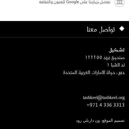
تفضل بزيارتنا على Google للفنون والثقافة
تواصل معنا
تشكيل
صندوق بريد ١٢٢٢٥٥
ند الشبا ١
دبي، دولة الامارات العربية المتحدة
tashkeel@tashkeel.org
+971 4 336 3313
تصميم الموقع: ون دارنلي رود