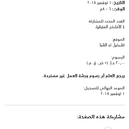
التاريخ:
١ نوفمبر ٢٠١٨
الوقت:
٦ - ٨م
العدد المحدد للمشاركة
1 الأماكن المتبقية
الموقع:
تشكيل ند الشبا
الرسوم:
٣٠٫٠٠ د.إ.‏ (+ ض. ق. م.)
يرجى
العلم
أن
رسوم
ورشة
العمل
غير
مستردة
.
الموعد النهائي للتسجيل:
١ نوفمبر ٢٠١٨
مشاركة هذه الصفحة: