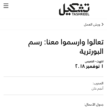
ورش العمل
تعالوا وارسموا معنا: رسم
البورترية
انتهت - الخميس
١ نوفمبر ٢٠١٨
المدرب:
أنجم خان
جدول الأعمال: