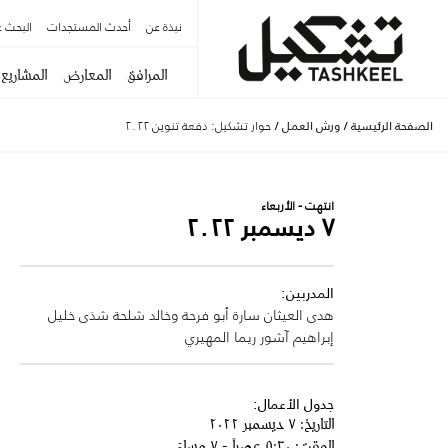
نبذة عن
أحدث المستجدات
البحث ع
المرافق
المعارض
المشاريع
الصفحة الرئيسية
/
ورش العمل
/
حوار تشكيل: دفعة تنوين ٢٠٢٢
انتهت - الأربعاء
٧ ديسمبر ٢٠٢٢
المدربين:
هدى العيثان
سارة أبو فرحة وخالد شلحة
شذى خليل
إبراهيم آشور
ريما المهيري
جدول الأعمال:
التاريخ: ٧ ديسمبر ٢٠٢٢
الوقت: ٥:٣٠ عصراً - ٧ مساءً