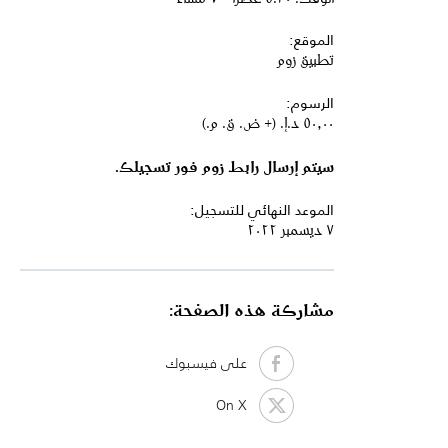
الموقع:
تطبيق زوم
الرسوم:
٥٠٫٠٠ د.إ.‏ (+ ض. ق. م.)
سيتم إرسال رابط زوم فور تسجيلك.
الموعد النهائي للتسجيل:
٧ ديسمبر ٢٠٢٢
مشاركة هذه الصفحة:
على فيسبوك
On X