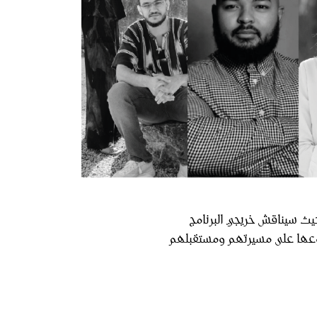
ى هذا الحوار الخاص مع دفعة برنامج تنوين للتصميم ٢٠٢٢، حيث سيناقش خريجي البرنامج
ن نوعها على مسيرتهم ومستقبلهم