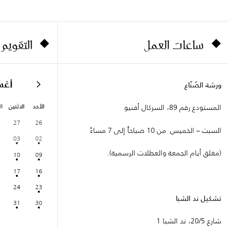
ساعات العمل
التقويم
أغ
ورشة الصُنّاع
الأحد
الاثنين
ال
المستودع رقم 89، السركال أفنيو
27
26
السبت – الخميس من 10 صباحاً إلى 7 مساءً
03
02
(مغلق أيام الجمعة والعطلات الرسمية).
10
09
17
16
24
23
تشكيل ند الشبا
31
30
شارع 20/5، ند الشبا 1