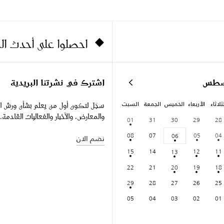
احصلوا على أحدث ا
سطس
اشترك في نشرتنا البريدية
ثلاثاء
الأربعاء
الخميس
الجمعة
السبت
سجّل لتكون أول من يعلم بشأن ورش ا
والمعارض، والأخبار والفعاليات القادمة.
01
31
30
29
28
08
07
05
04
06
نضم الان
15
14
12
11
13
22
21
20
19
18
29
28
27
26
25
05
04
03
02
01