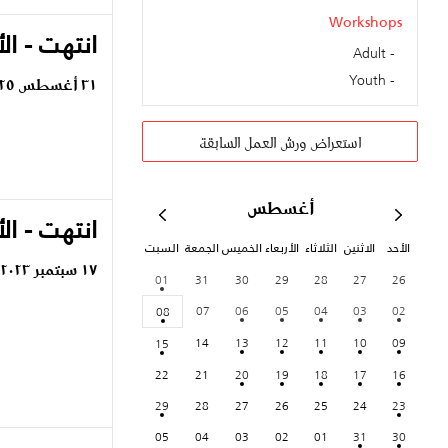
Workshops
انتهت - ال
Adult
Youth
٣١ أغسطس ٢٠٢٥
استعراض ورش العمل السابقة
أغسطس
انتهت - ال
الأحد
الاثنين
الثلاثاء
الأربعاء
الخميس
الجمعة
السبت
١٧ سبتمبر ٢٠٢٣
01
31
30
29
28
27
26
07
06
05
04
03
02
08
14
13
12
11
10
09
15
22
21
20
19
18
17
16
29
28
27
26
25
24
23
05
04
03
02
01
31
30