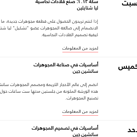
لسبت
سكة ٢٠٢٣: صنع قلادات نحاسية
ليا شتايلين
إذا كنتم تريدون الحصول على قطعة مجوهرات جديدة، ما
الانضمام إلى صائغة المجوهرات عضو "تشكيل" ليا شت
كيفية تصميم القلادات النحاسية.
لمزيد من المعلومات
لخميس
أساسيات في صناعة المجوهرات
ساتشين جين
انضم إلى عالم الأحجار الكريمة ومصمم المجوهرات سات
هذه الورشة المكونة من جلستين مدتها ست ساعات حول
تصنيع المجوهرات.
لمزيد من المعلومات
أحد
أساسيات في تصميم المجوهرات
ساتشين جين