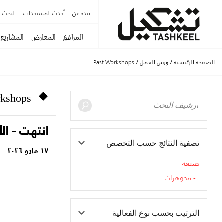
نبذة عن
أحدث المستجدات
البحث ع
المرافق
المعارض
المشاريع
الصفحة الرئيسية
/
ورش العمل
/
Past Workshops
rkshops
انتهت - ال
تصفية النتائج حسب التخصص
١٧ مايو ٢٠٢٦
صنعة
مجوهرات
الترتيب بحسب نوع الفعالية