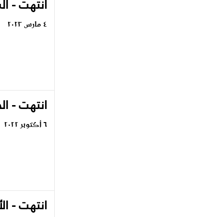
انتهت - ا
٤ مارس ٢٠٢٣
انتهت - ا
٦ أكتوبر ٢٠٢٢
انتهت - ال