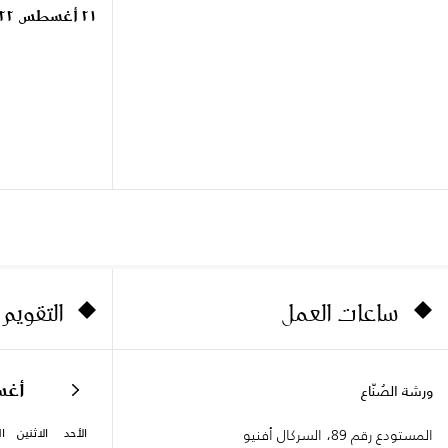
٢١ أغسطس ٢٠٢٢
ساعات العمل
التقويم
أغ
ورشة الصُنّاع
الأحد
الاثنين
ال
المستودع رقم 89، السركال أفنيو