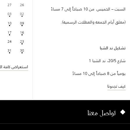
27
26
السبت – الخميس من 10 صباحاً إلى 7 مساءً
03
02
(مغلق أيام الجمعة والعطلات الرسمية).
10
09
17
16
24
23
تشكيل ند الشبا
31
30
شارع 20/5، ند الشبا 1
استعراض كافة الف
يومياً من 8 صباحاً إلى 10 مساءً
كيف تجدونا
تواصل معنا