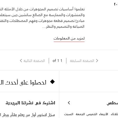
تعلموا أساسيات تصميم المجوهرات من خلال الأمثلة ال
والمنشورات والممارسة مع الصائغ ساتشين جين.سيتعلم
مبادئ تصميم قطعة مجوهرات وفهم المصطلحات والتقني
الصياغة والتصميم والنظر...
لمزيد من المعلومات
الصفحة السابقة
1
of
1
الصفحة التالية
احصلوا على أحدث ا
سطس
اشترك في نشرتنا البريدية
ثلاثاء
الأربعاء
الخميس
الجمعة
السبت
سجّل لتكون أول من يعلم بشأن ورش ا