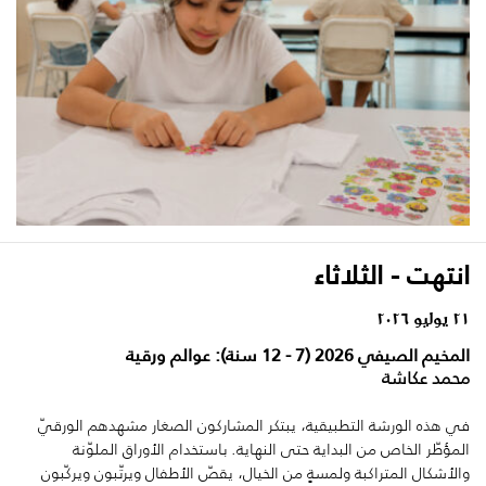
انتهت - الثلاثاء
٢١ يوليو ٢٠٢٦
المخيم الصيفي 2026 (7 - 12 سنة): عوالم ورقية
محمد عكاشة
في هذه الورشة التطبيقية، يبتكر المشاركون الصغار مشهدهم الورقيّ
المؤطّر الخاص من البداية حتى النهاية. باستخدام الأوراق الملوّنة
والأشكال المتراكبة ولمسةٍ من الخيال، يقصّ الأطفال ويرتّبون ويركّبون