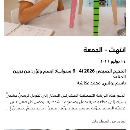
انتهت - الجمعة
٢٤ يوليو ٢٠٢٦
المخيم الصيفي 2026 (4 - 6 سنوات): ارسم ولوّن: فن تزيين
المقعد
باسم بولس, محمد عكاشة
تدعو هذه الورشة التطبيقية المشاركين الصغار إلى تحويل كرسيٍّ خشبيٍّ
بسيط إلى قطعةٍ فنيةٍ تحمل بصمتهم الشخصية. يحصل كل طفل على
كرسيّه الصغير ليلوّنه ويرسم عليه ويزيّنه، فيتحوّل بذلك جسمٌ وظيفيٌّ إ...
لمزيد من المعلومات