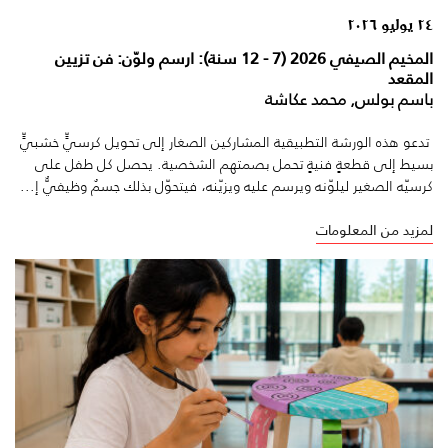
٢٤ يوليو ٢٠٢٦
المخيم الصيفي 2026 (7 - 12 سنة): ارسم ولوّن: فن تزيين
المقعد
باسم بولس, محمد عكاشة
تدعو هذه الورشة التطبيقية المشاركين الصغار إلى تحويل كرسيٍّ خشبيٍّ
بسيط إلى قطعةٍ فنيةٍ تحمل بصمتهم الشخصية. يحصل كل طفل على
كرسيّه الصغير ليلوّنه ويرسم عليه ويزيّنه، فيتحوّل بذلك جسمٌ وظيفيٌّ إ...
لمزيد من المعلومات