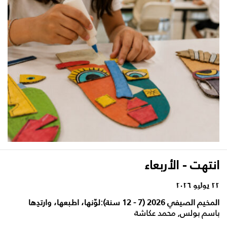
انتهت - الأربعاء
٢٢ يوليو ٢٠٢٦
المخيم الصيفي 2026 (7 - 12 سنة):لوّنها، اطبعها، وارتدِها
باسم بولس, محمد عكاشة