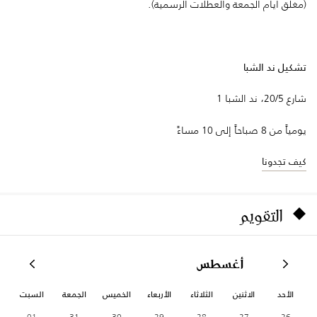
(مغلق أيام الجمعة والعطلات الرسمية).
تشكيل ند الشبا
شارع 20/5، ند الشبا 1
يومياً من 8 صباحاً إلى 10 مساءً
كيف تجدونا
التقويم
أغسطس
الأحد
الاثنين
الثلاثاء
الأربعاء
الخميس
الجمعة
السبت
01
31
30
29
28
27
26