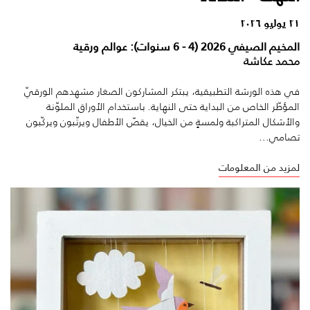
٢١ يوليو ٢٠٢٦
المخيم الصيفي 2026 (4 - 6 سنوات): عوالم ورقية
محمد عكاشة
في هذه الورشة التطبيقية، يبتكر المشاركون الصغار مشهدهم الورقيّ
المؤطّر الخاص من البداية حتى النهاية. باستخدام الأوراق الملوّنة
والأشكال المتراكبة ولمسةٍ من الخيال، يقصّ الأطفال ويرتّبون ويركّبون
تصامي...
لمزيد من المعلومات