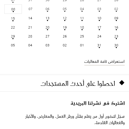
07
06
05
04
03
02
08
14
13
12
11
10
09
15
22
21
20
19
18
17
16
29
28
27
26
25
24
23
05
04
03
02
01
31
30
استعراض كافة الفعاليات
احصلوا على أحدث المستجدات
اشترك في نشرتنا البريدية
سجّل لتكون أول من يعلم بشأن ورش العمل، والمعارض، والأخبار
والفعاليات القادمة.