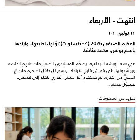
انتهت - الأربعاء
٢٢ يوليو ٢٠٢٦
المخيم الصيفي 2026 (4 - 6 سنوات):لوّنها، اطبعها، وارتدِها
باسم بولس, محمد عكاشة
في هذه الورشة الإبداعية، يصمّم المشاركون الصغار ملصقاتهم الخاصة
ويجسّدونها على قماشٍ قابلٍ للارتداء. يرسم كل طفل تصميم ملصقٍ
أصليٍّ من ابتكاره، ثم يستخدم آلة الكبس الحراري لنقله إلى قميص،
فيتحوّل عمله...
لمزيد من المعلومات