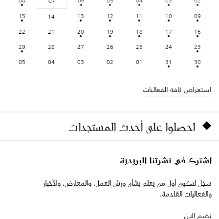
08
06
05
04
03
02
07
15
13
12
11
10
09
14
22
21
20
19
18
17
16
29
28
27
26
25
24
23
05
04
03
02
01
31
30
استعراض كافة الفعاليات
احصلوا على أحدث المستجدات
اشترك في نشرتنا البريدية
سجّل لتكون أول من يعلم بشأن ورش العمل، والمعارض، والأخبار
والفعاليات القادمة.
نضم الان