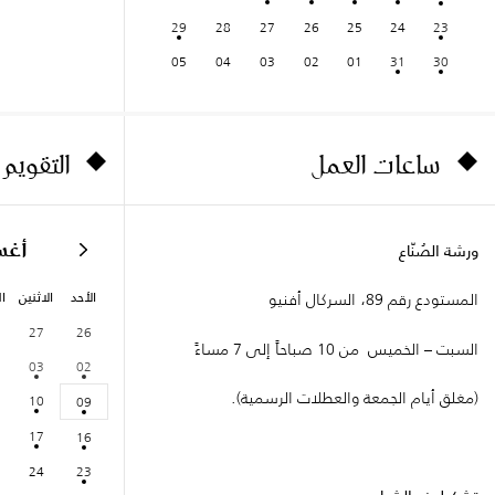
29
28
27
26
25
24
23
05
04
03
02
01
31
30
ساعات العمل
التقويم
أغ
ورشة الصُنّاع
الأحد
الاثنين
ال
المستودع رقم 89، السركال أفنيو
27
26
السبت – الخميس من 10 صباحاً إلى 7 مساءً
03
02
(مغلق أيام الجمعة والعطلات الرسمية).
10
09
17
16
24
23