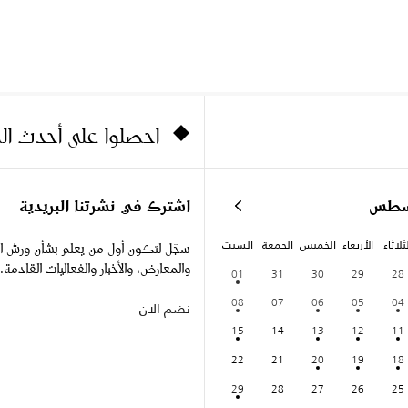
احصلوا على أحدث ا
سطس
اشترك في نشرتنا البريدية
ثلاثاء
الأربعاء
الخميس
الجمعة
السبت
سجّل لتكون أول من يعلم بشأن ورش ا
والمعارض، والأخبار والفعاليات القادمة.
01
31
30
29
28
08
07
06
05
04
نضم الان
15
14
13
12
11
22
21
20
19
18
29
28
27
26
25