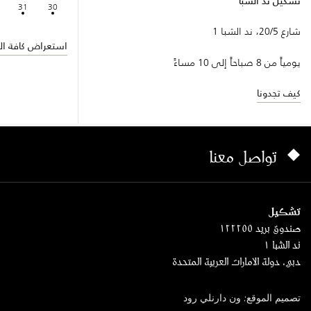
تشكيل ند الشبا
31
30
شارع 20/5، ند الشبا 1
استعراض كافة الف
يومياً من 8 صباحاً إلى 10 مساءً
كيف تجدونا
تواصل معنا
تشكيل
صندوق بريد ١٢٢٢٥٥
ند الشبا ١
دبي، دولة الامارات العربية المتحدة
تصميم الموقع: ون دارنلي رود