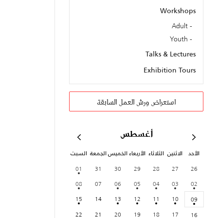
Workshops
Adult
Youth
Talks & Lectures
Exhibition Tours
استعراض ورش العمل السابقة
أغسطس
الأحد
الاثنين
الثلاثاء
الأربعاء
الخميس
الجمعة
السبت
01
31
30
29
28
27
26
08
07
06
05
04
03
02
15
14
13
12
11
10
09
22
21
20
19
18
17
16