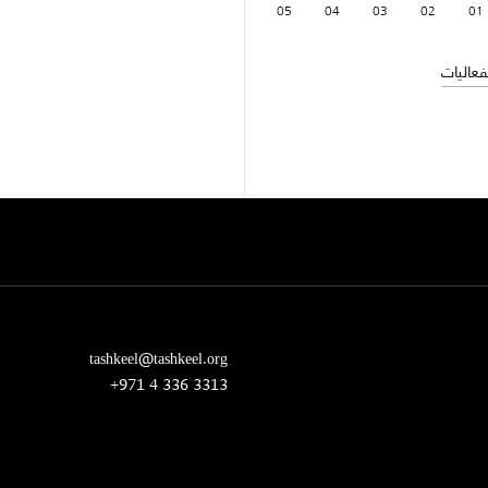
05
04
03
02
01
عاليات
tashkeel@tashkeel.org
+971 4 336 3313