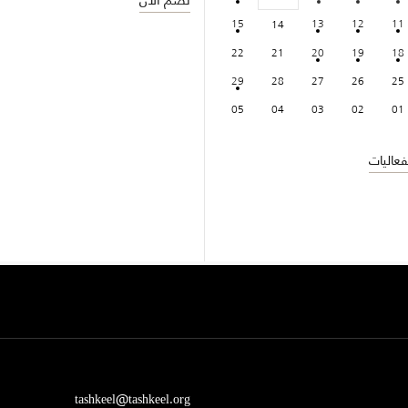
نضم الان
15
13
12
11
14
22
21
20
19
18
29
28
27
26
25
05
04
03
02
01
عاليات
tashkeel@tashkeel.org