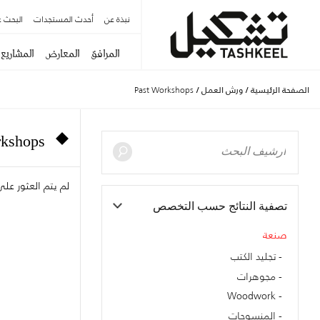
نبذة عن
أحدث المستجدات
البحث ع
المرافق
المعارض
المشاريع
الصفحة الرئيسية
/
ورش العمل
/
Past Workshops
rkshops
لم يتم العثور ع
تصفية النتائج حسب التخصص
صنعة
تجليد الكتب
مجوهرات
Woodwork
المنسوجات