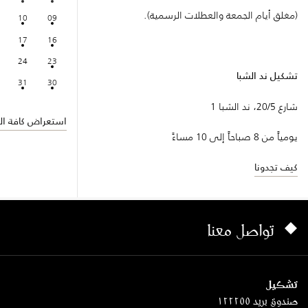
(مغلق أيام الجمعة والعطلات الرسمية).
10
09
17
16
24
23
تشكيل ند الشبا
31
30
شارع 20/5، ند الشبا 1
استعراض كافة الف
يومياً من 8 صباحاً إلى 10 مساءً
كيف تجدونا
تواصل معنا
تشكيل
صندوق بريد ١٢٢٢٥٥