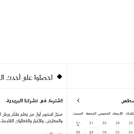
احصلوا على أحدث ا
سطس
اشترك في نشرتنا البريدية
ثلاثاء
الأربعاء
الخميس
الجمعة
السبت
سجّل لتكون أول من يعلم بشأن ورش ا
والمعارض، والأخبار والفعاليات القادمة.
01
31
30
29
28
08
06
05
04
07