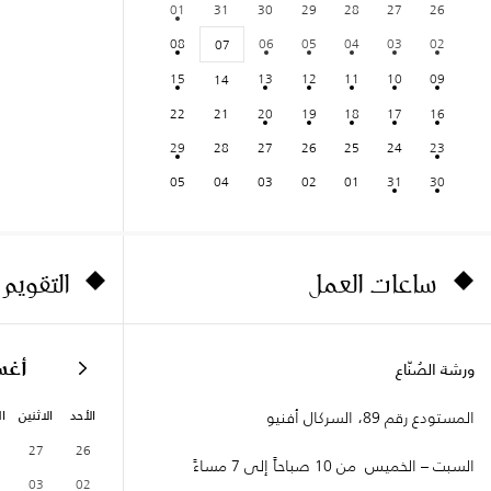
01
31
30
29
28
27
26
08
06
05
04
03
02
07
15
13
12
11
10
09
14
22
21
20
19
18
17
16
29
28
27
26
25
24
23
05
04
03
02
01
31
30
ساعات العمل
التقويم
أغ
ورشة الصُنّاع
الأحد
الاثنين
ال
المستودع رقم 89، السركال أفنيو
27
26
السبت – الخميس من 10 صباحاً إلى 7 مساءً
03
02