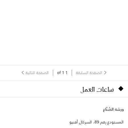
الصفحة السابقة
1
of
1
الصفحة التالية
ساعات العمل
ورشة الصُنّاع
المستودع رقم 89، السركال أفنيو