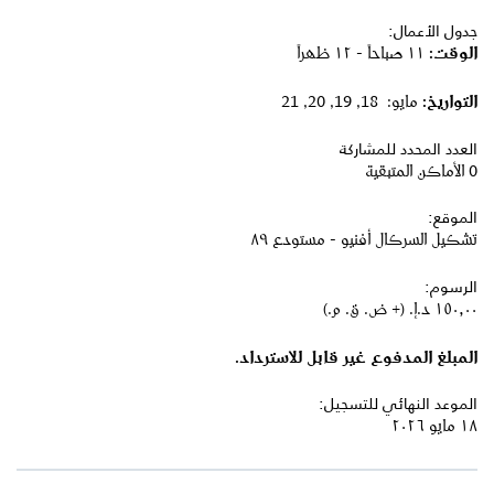
جدول الأعمال:
الوقت:
١١ صباحاً - ١٢ ظهراً
التواريخ:
مايو: 18, 19, 20, 21
العدد المحدد للمشاركة
0 الأماكن المتبقية
الموقع:
تشكيل السركال أفنيو - مستودع ٨٩
الرسوم:
١٥٠٫٠٠ د.إ.‏ (+ ض. ق. م.)
المبلغ المدفوع غير قابل للاسترداد.
الموعد النهائي للتسجيل:
١٨ مايو ٢٠٢٦