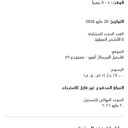
الوقت:
٤ - ٥ عصراً
التواريخ:
20 مايو 2026
العدد المحدد للمشاركة
0 الأماكن المتبقية
الموقع:
تشكيل السركال أفنيو - مستودع ٨٩
الرسوم:
١٥٠٫٠٠ د.إ.‏ (+ ض. ق. م.)
المبلغ المدفوع غير قابل للاسترداد.
الموعد النهائي للتسجيل:
٢٠ مايو ٢٠٢٦