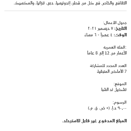
الثقافي والخاص في كل من قطر، إندونيسيا، دبي، تنزانيا، والمكسيك.
جدول الأعمال:
التاريخ:
٧ ديسمبر ٢٠٢١
الوقت:
٤ عصراً - ٦ مساءً
:الفئة العمرية
الأعمار من 12 إلى 8 عاماً
العدد المحدد للمشاركة
7 الأماكن المتبقية
الموقع:
تشكيل ند الشبا
الرسوم:
٩٠٫٠٠ د.إ.‏ (+ ض. ق. م.)
المبلغ المدفوع غير قابل للاسترداد.