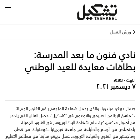
ورش العمل
نادي فنون ما بعد المدرسة:
بطاقات معايدة للعيد الوطني
انتهت - الثلاثاء
٧ ديسمبر ٢٠٢١
يعمل دييغو ميندوزا، والذي يحمل شهادة الماجستير في الفنون الجميلة،
كمنسق البرنامج التعليمي والتوعوي في "تشكيل". حصل الفنان الذي ينحدر
من أصول مكسيكية على شهادة البكالوريوس في الفنون الجميلة
باختصاص في الرسم والطباعة من جامعة فيرجينيا كومنولث في قطر،
وماجستير في الفنون والقيادة التربوية. عمل دييغو سابقاً في قطاعي التعليم