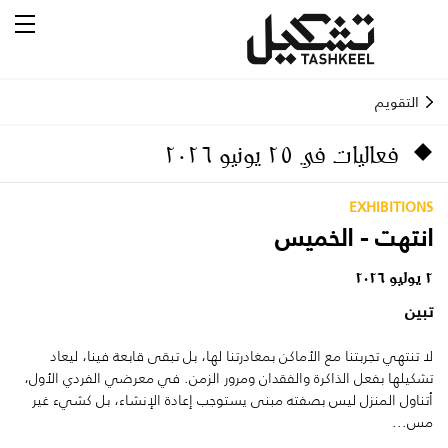
التقويم
فعاليات في ٢٥ يونيو ٢٠٢٦
EXHIBITIONS
انتهت - الخميس
٢ يوليو ٢٠٢٦
تبين
لا تنتهي تجربتنا مع الأماكن بمغادرتنا لها، بل تبقى قابعة فينا، ليعاد
تشكيلها بفعل الذاكرة والفقدان ومرور الزمن. في معرضي الفردي الأول،
أتناول المنزل ليس بصفته مبنى يستوجب إعادة الإنشاء، بل كشيء غير
مس...