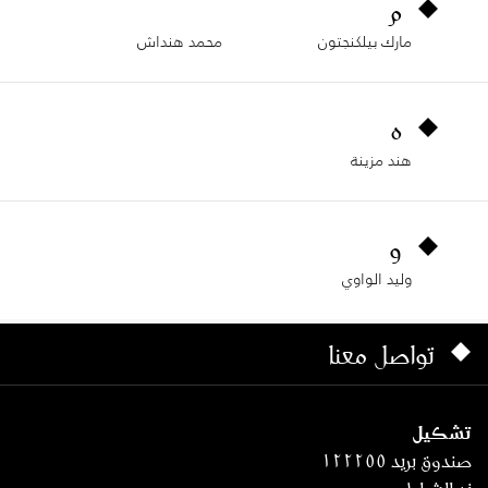
م
مارك بيلكنجتون
محمد هنداش
ه
هند مزينة
و
وليد الواوي
تواصل معنا
تشكيل
صندوق بريد ١٢٢٢٥٥