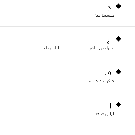
ج
جيسيكا مين
ع
عفراء بن ظاهر
علياء لوتاه
ف
فيكرام ديفيتشا
ل
ليلى جمعة