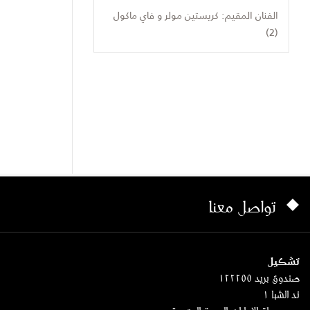
الفنان المقيم: كريستين مولر و فاي ماكول
(2)
تواصل معنا
تشكيل
صندوق بريد ١٢٢٢٥٥
ند الشبا ١