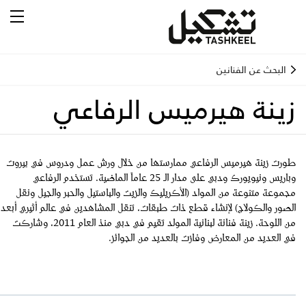
البحث عن الفنانين
زينة هيرميس الرفاعي
طورت زينة هيرميس الرفاعي ممارستها من خلال ورش عمل ودروس في بيروت
وباريس ونيويورك ودبي على مدار الـ 25 عاماً الماضية. تستخدم الرفاعي
مجموعة متنوعة من المواد (الأكريليك والزيت والباستيل والحبر والجيل ونقل
الصور والكولاج) لإنشاء قطع ذات طبقات، تنقل المشاهدين في عالم أثيري أبعد
من اللوحة. زينة فنانة لبنانية المولد تقيم في دبي منذ العام 2011، وشاركت
في العديد من المعارض وفازت بالعديد من الجوائز.