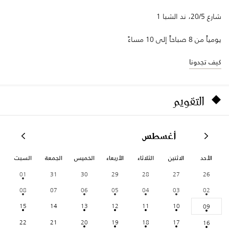
شارع 20/5، ند الشبا 1
يومياً من 8 صباحاً إلى 10 مساءً
كيف تجدونا
التقويم
أغسطس
الأحد
الاثنين
الثلاثاء
الأربعاء
الخميس
الجمعة
السبت
01
31
30
29
28
27
26
08
07
06
05
04
03
02
15
14
13
12
11
10
09
22
21
20
19
18
17
16