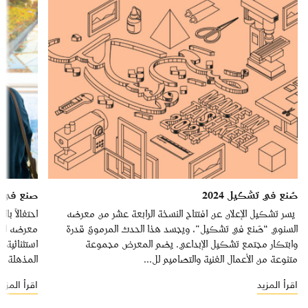
صُنع في تشكيل 2024
صنع في تش
يسر تشكيل الإعلان عن افتتاح النسخة الرابعة عشر من معرضه
احتفالاً ب
السنوي “صُنع في تشكيل”، ويجسد هذا الحدث المرموق قدرة
معرضه الس
وابتكار مجتمع تشكيل الإبداعي. يضم المعرض مجموعة
استثنائية 
متنوعة من الأعمال الفنية والتصاميم لل...
المذهلة لتشكي
اقرأ المزيد
اقرأ المزيد