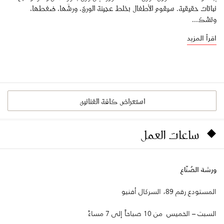
نباتات حقيقية. سيقوم الأطفال بخلط عجينة الورق، ورشّها، ضغطها،
وتشك...
اقرأ المزيد
استعراض كافة الفنانين
ساعات العمل
ورشة الصُنّاع
المستودع رقم 89، السركال أفنيو
السبت – الخميس من 10 صباحاً إلى 7 مساءً