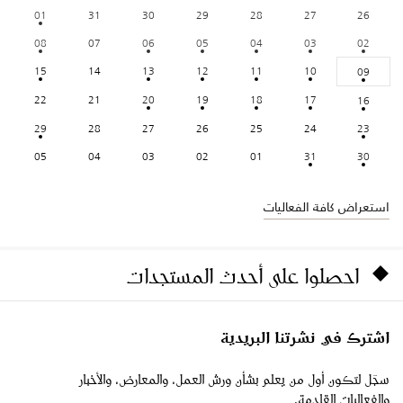
01
31
30
29
28
27
26
08
07
06
05
04
03
02
15
14
13
12
11
10
09
22
21
20
19
18
17
16
29
28
27
26
25
24
23
05
04
03
02
01
31
30
استعراض كافة الفعاليات
احصلوا على أحدث المستجدات
اشترك في نشرتنا البريدية
سجّل لتكون أول من يعلم بشأن ورش العمل، والمعارض، والأخبار
والفعاليات القادمة.