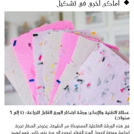
أماكن أخرى في تشكيل
عطلة التقنية والإبداع: ورشة ابتكار الورق القابل للزراعة- (٤ إلى ٦
سنوات)
في هذه الورشة التفاعلية المستوحاة من الطبيعة، يخوض الصغار تجربة
إبداعية ممتعة لتحويل الورق المُعاد تدويره إلى ورق بذور خاص ينمو ليصبح