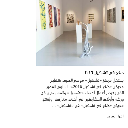
صنع في تشكيل ٢٠١٦
يستهل مركز «تشكيل» موسم الصيف بتنظيم
معرض «صُنع في تشكيل 2016»، السنوي المميز
الذي يعرض أعمال أعضاء «تشكيل» والمشاركين في
ورشه وأولئك المشاركين في أحدث معارضه. ويُفتتح
معرض «صُنع في تشكيل» في «تشكيل» ...
اقرأ المزيد