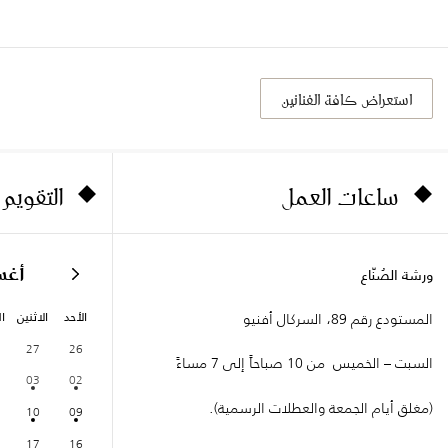
استعراض كافة الفنانين
ساعات العمل
التقويم
أغ
ورشة الصُنّاع
الأحد
الاثنين
ال
المستودع رقم 89، السركال أفنيو
27
26
السبت – الخميس من 10 صباحاً إلى 7 مساءً
03
02
(مغلق أيام الجمعة والعطلات الرسمية).
10
09
17
16