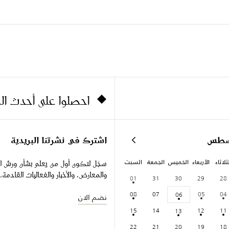
احصلوا على أحدث ا
سطس
اشترك في نشرتنا البريدية
ثلاثاء
الأربعاء
الخميس
الجمعة
السبت
سجّل لتكون أول من يعلم بشأن ورش ا
والمعارض، والأخبار والفعاليات القادمة.
01
31
30
29
28
08
07
05
04
06
نضم الان
15
14
12
11
13
22
21
20
19
18