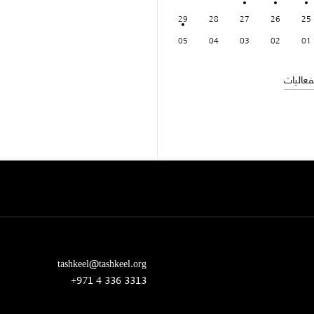
29
28
27
26
25
05
04
03
02
01
عاليات
tashkeel@tashkeel.org
+971 4 336 3313