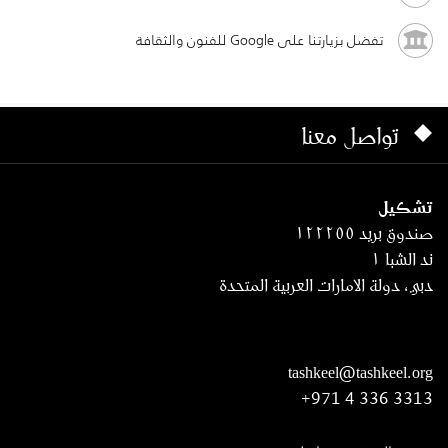
تفضل بزيارتنا على Google للفنون والثقافة
تواصل معنا
تشكيل
صندوق بريد ١٢٢٢٥٥
ند الشبا ١
دبي، دولة الامارات العربية المتحدة
tashkeel@tashkeel.org
+971 4 336 3313